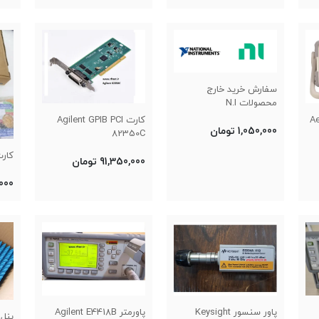
سفارش خرید خارج
محصولات N.I
کارت Agilent GPIB PCI
1,050,000 تومان
82350C
کارت CI-6032E
91,350,000 تومان
0,000
پاورمتر Agilent E4418B
پاور سنسور Keysight
پنل 