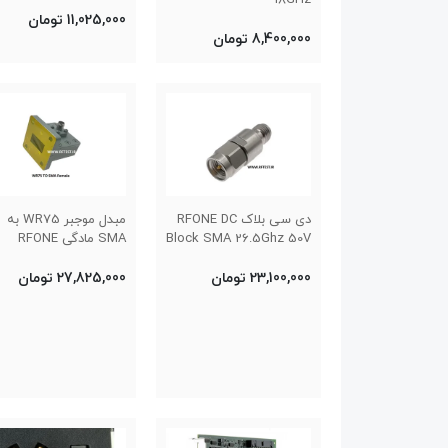
11,025,000 تومان
8,400,000 تومان
دی سی بلاک RFONE DC
مبدل موجبر WR75 به
Block SMA 26.5Ghz 50V
SMA مادگی RFONE
23,100,000 تومان
27,825,000 تومان