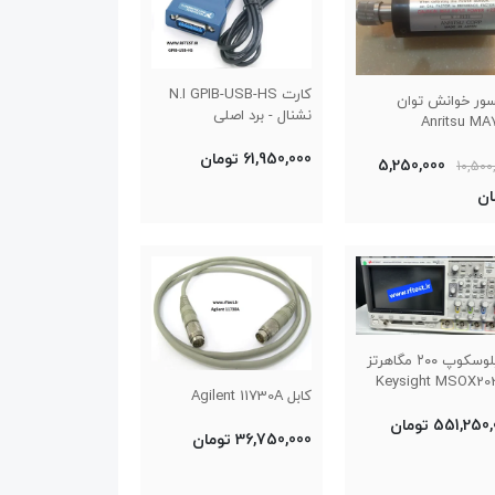
کارت N.I GPIB-USB-HS
ور خوانش توان
نشنال - برد اصلی
Anritsu MA
61,950,000 تومان
5,250,000
10,500
ان
اسیلوسکوپ ۲۰۰ مگاهرتز
Keysight MSOX20
کابل Agilent 11730A
551,25 تومان
36,750,000 تومان