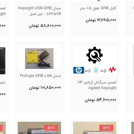
کابل GPIB طول 1.5 متر
مبدل Keysight USB-GPIB
تعمی
82357B - غیر اصل
ight
12,285,000 تومان
58,800,000 تومان
0,000
مبدل Prologix GPIB LAN
تعمیر سیگنال ژنراتور HP
نتورک 
101,850,000 تومان
Agilent Keysight
0,000
54,600,000 تومان
50٪
50٪