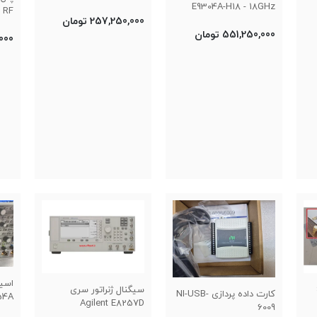
E9304A-H18 - 18GHz
RF
257,250,000 تومان
551,250,000 تومان
0,000
سیگنال ژنراتور سری
کارت داده پردازی NI-USB-
54A
Agilent E8257D
6009