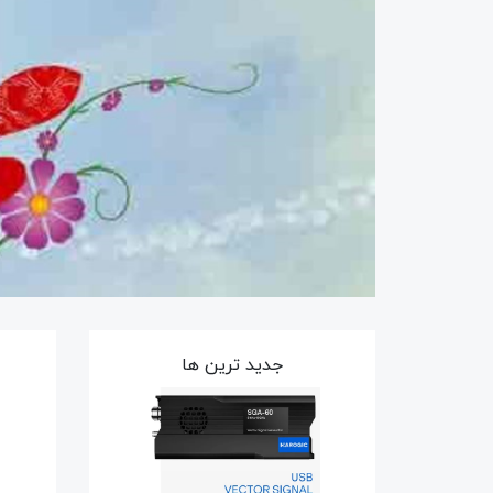
جدید ترین ها
50٪
50٪
9٪
9٪