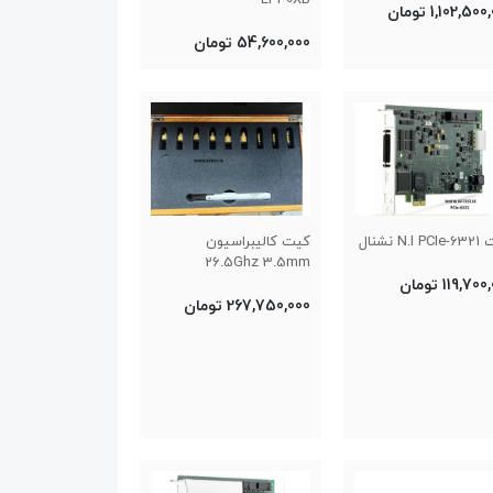
1,102,50 تومان
54,600,000 تومان
N.I نشنال
کیت کالیبراسیون
26.5Ghz 3.5mm
119,70 تومان
267,750,000 تومان