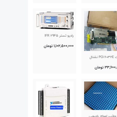
رادیو تستر IFR 2945
1,102,500,000 تومان
P نشنال
33,60 تومان
جاذب امواج رادیویی