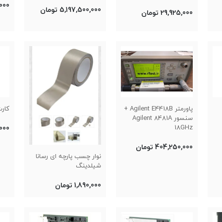
0,000
5,197,500,000 تومان
29,925,000 تومان
پاورمتر Agilent E4418B +
کارت  PCIe-6321
سنسور Agilent 8481A
18GHz
0,000
404,250,000 تومان
نوار چسب پارچه ای رسانا
شیلدینگ
1,890,000 تومان