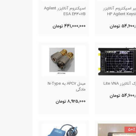
ر اسپکتروم آنالایزر
اسپکتروم آنالایزر Agilent
ESA E4407B
HP Agilent Keys
54,60 تومان
441,000,000 تومان
آنالایزر Lite VNA
مبدل APC7 به N-Type
مادگی
54,60 تومان
8,925,000 تومان
50٪