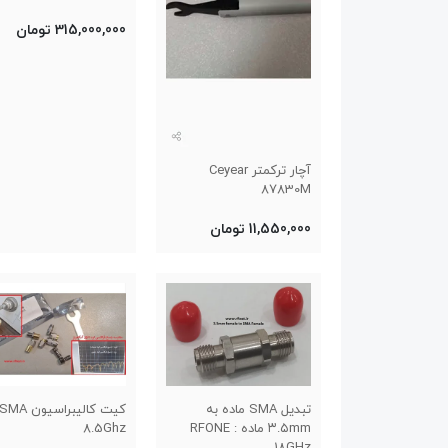
315,000,000 تومان
آچار ترکمتر Ceyear
87830M
11,550,000 تومان
تبدیل SMA ماده به
کیت کالیبراسیون SMA
۳.۵mm ماده : RFONE
8.5Ghz
18GHz