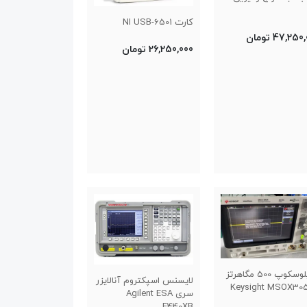
کارت NI USB-6501
47,25 تومان
26,250,000 تومان
اسیلوسکوپ 500 مگاهرتز
لایسنس اسپکتروم آنالایزر
Keysight MSOX30
سری Agilent ESA
E440XB