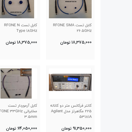
کابل تست RFONE SMA
کابل تست RFONE N
Type 18GHz
26.5GHz
18,375,000 تومان
18,375,000 تومان
کانتر فرکانس متر دو کاناله
کابل آرموردار تست
225 مگاهرتز مدل Agilent
مخابراتی ONE 33GHz
3.5mm
53181A
91,350,000 تومان
64,050,000 تومان