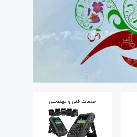
خدمات فنی و مهندسی
50٪
50٪
9٪