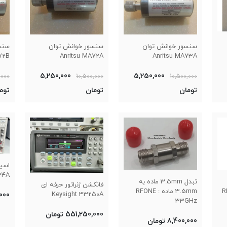
سنسور خوانش توان
سنسور خوانش توان
سنس
72B
Anritsu MA72A
Anritsu MA73A
5,250,000
5,250,000
,000
10,500,000
10,500,000
تومان
تومان
توم
24A
تبدل 3.5mm ماده به
فانکشن ژنراتور حرفه ای
RF
3.5mm ماده : RFONE
Keysight 33250A
0,000
33GHz
551,250,000 تومان
8,400,000 تومان