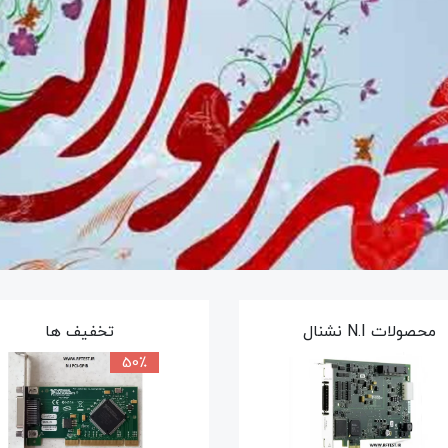
محصولات N.I نشنال
تخفیف ها
50٪
50٪
50٪