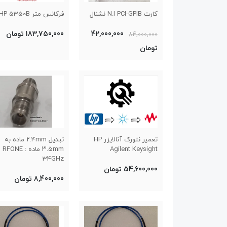
کارت N.I PCI-GPIB نشنال
فرکانس متر HP 5350B
42,000,000
183,750,000 تومان
84,000,000
تومان
تعمیر نتورک آنالایزر HP
تبدیل ۲.۴mm ماده به
Agilent Keysight
۳.۵mm ماده : RFONE
34GHz
54,600,000 تومان
8,400,000 تومان