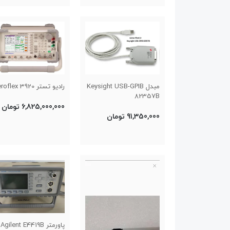
مبدل Keysight USB-GPIB
رادیو تستر Aeroflex 3920
82357B
6,825,000,000 تومان
91,350,000 تومان
پاورمتر Agilent E4419B