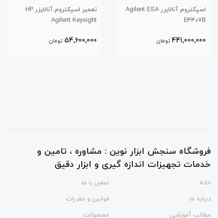
اسپکتروم آنالایزر Agilent ESA
تعمیر اسپکتروم آنالایزر HP
Agilent Keysight
E4407B
54,600,000
441,000,000
تومان
تومان
فروشگاه سنجش ابزار نوین : مشاوره ، تامین و
خدمات تجهیزات اندازه گیری و ابزار دقیق
خانه
تماس با ما
درباره ما
قوانین و مقررات
مطالب آموزشی
محصولات