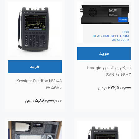
خرید
خرید
اسپکتروم آنالایزر Harogic
SAN-60 6GHZ
Keysight Fieldfox N9918A
472,500,000
26.5GHz
تومان
5,880,000,000
تومان