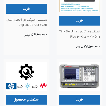
خرید
لایسنس اسپکتروم آنالایزر سری
خرید
Agilent ESA E440XB
اسپکتروم آنالایزر Tiny SA Ultra
54,600,000
تومان
Plus 100Khz ~ 7.3Ghz
73,500,000
تومان
خرید
استعلام محصول