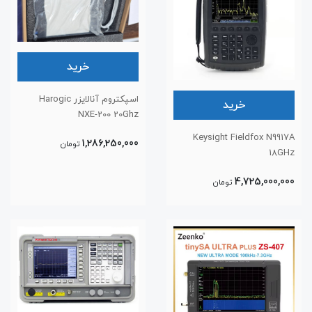
خرید
اسپکتروم آنالایزر Harogic
خرید
NXE-200 20Ghz
Keysight Fieldfox N9917A
1,286,250,000
تومان
18GHz
4,725,000,000
تومان