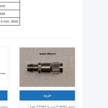
خرید
تبدیل 3.5mm نری به 2.4mm ماده :