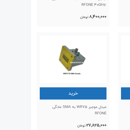
:RFONE 40GHz
8,400,000
تومان
خرید
مبدل موجبر WR75 به SMA مادگی
RFONE
27,825,000
تومان