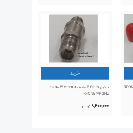
خرید
 ماده به ۳.۵mm ماده : RFONE
تبدیل ۲.۴mm ماده به ۳.۵mm ماده :
RFONE 34GHz
8,400,000
تومان