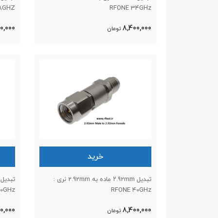
18GHZ
RFONE 34GHz
0,000
8,400,000
تومان
خرید
تبدیل ۲.92mm ماده به 2.92mm نری :
50GHz
RFONE 40GHz
0,000
8,400,000
تومان