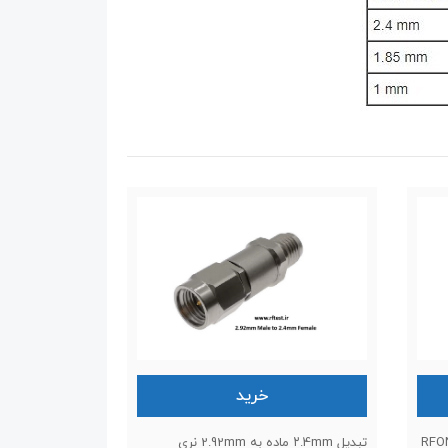
خرید
 نری به SMA ماده : RFONE
تبدیل ۲.4mm ماده به 2.92mm نری