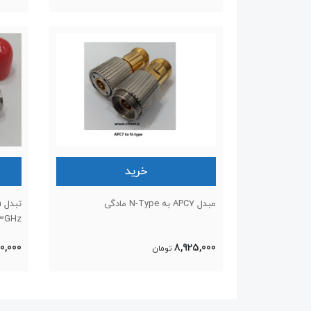
خرید
مبدل APC7 به N-Type مادگی
3GHz
8,925,000
0,000
تومان