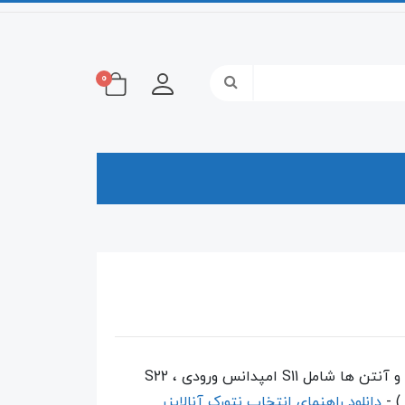
0
کاربرد اصلی نتورک انالایزر جهت اندازه گیری پارامترهای S است مانند تقویت کننده ها ، تضعیف کننده ها ، فیلتر ها و آنتن ها شامل S11 امپدانس ورودی ، S22
دانلود راهنمای انتخاب نتورک آنالایزر