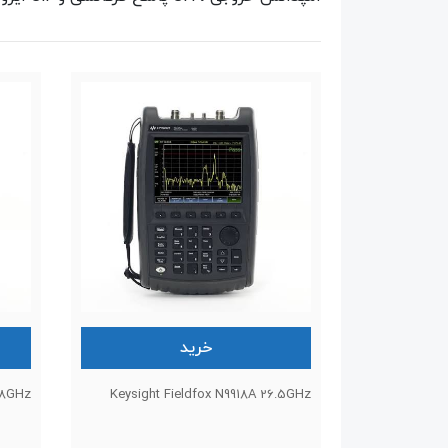
خرید
18GHz
Keysight Fieldfox N9918A 26.5GHz