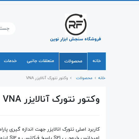
فروشگاه سنجش ابزار نوین
خانه
متعلقات جانبی
خدمات
محصولات
خانه
محصولات
وکتور نتورک آنالایزر VNA
وکتور نتورک آنالایزر VNA
امپدانس خروجی ، S21 پاسخ فرکانسی و S12 ایزولاسیون ( مثال برگشت سیگنال از خروجی تقویت کننده به ورودی آن ) -