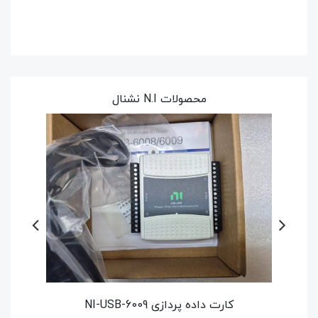
محصولات N.I نشنال
کارت N.I PCIe-6361 نشنال