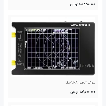
101,850,000 تومان
نتورک آنالایزر Lite VNA
54,600,000 تومان