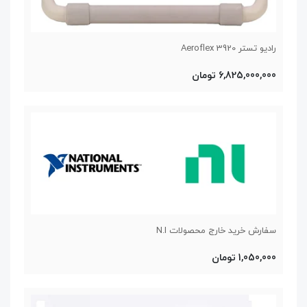
رادیو تستر Aeroflex 3920
6,825,000,000 تومان
سفارش خرید خارج محصولات N.I
1,050,000 تومان