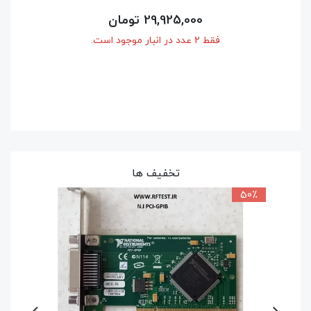
254,100,000 تومان
فقط 1 عدد در انبار موجود است.
تخفیف ها
50٪
9٪