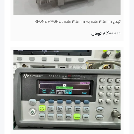
تبدل 3.5mm ماده به 3.5mm ماده : RFONE 33GHz
8,400,000 تومان