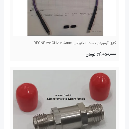
کابل آرموردار تست مخابراتی RFONE 33GHz 3.5mm
64,050,000 تومان