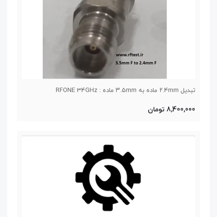
تبدیل ۲.۴mm ماده به ۳.۵mm ماده : RFONE 34GHz
8,400,000 تومان