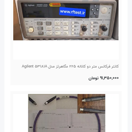
کانتر فرکانس متر دو کاناله 225 مگاهرتز مدل Agilent 53181A
91,350,000 تومان