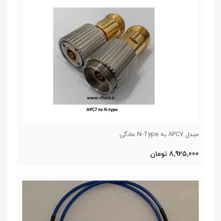
مبدل APC7 به N-Type مادگی
8,925,000 تومان