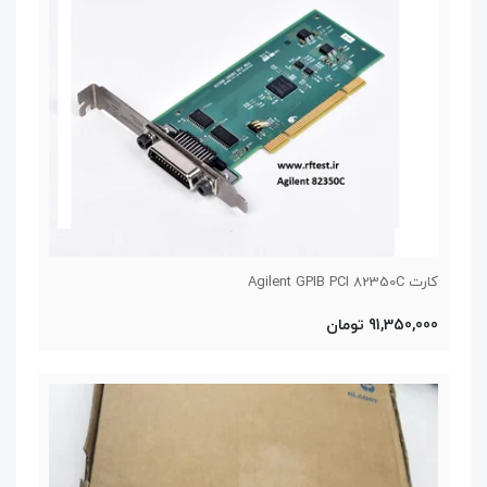
کارت Agilent GPIB PCI 82350C
91,350,000 تومان