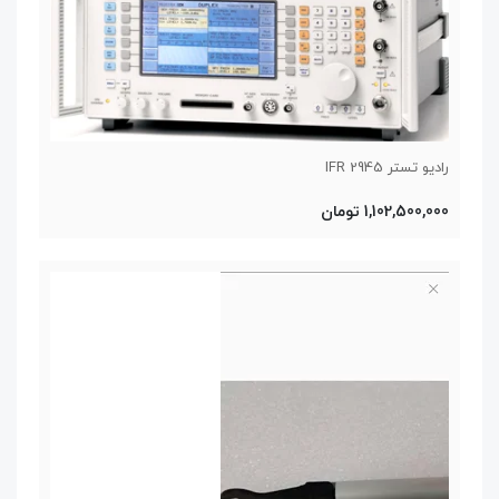
رادیو تستر IFR 2945
1,102,500,000 تومان