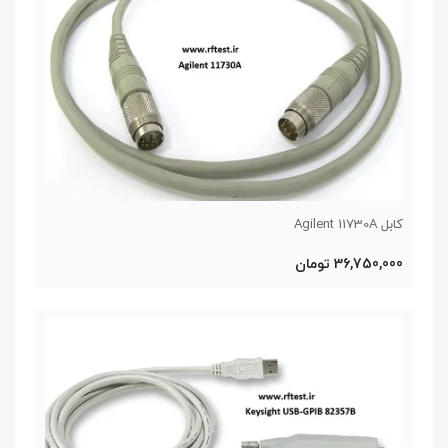
کابل Agilent 11730A
36,750,000 تومان