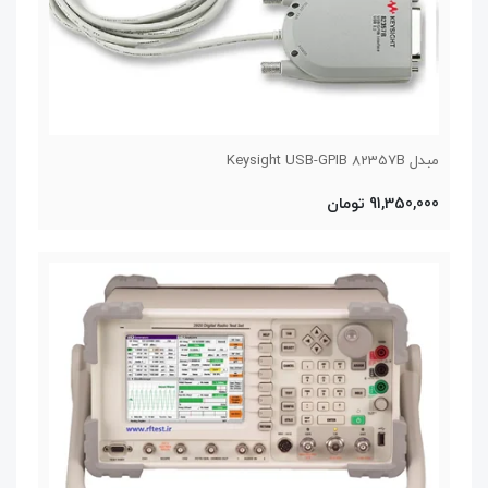
مبدل Keysight USB-GPIB 82357B
91,350,000 تومان