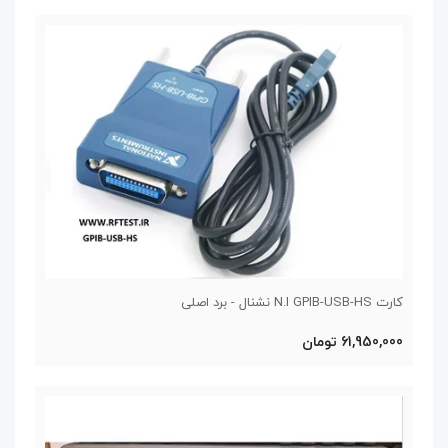
کارت N.I GPIB-USB-HS نشنال - برد اصلی
61,950,000 تومان