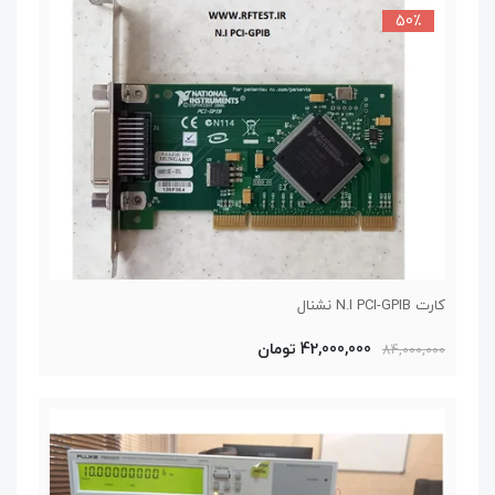
50٪
کارت N.I PCI-GPIB نشنال
42,000,000 تومان
84,000,000