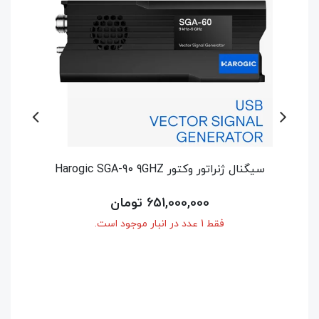
سیگنال ژنراتور وکتور Harogic SGA-60 6GHZ
اسپکتروم آنال
514,500,000 تومان
فقط 1 عدد در انبار موجود است.