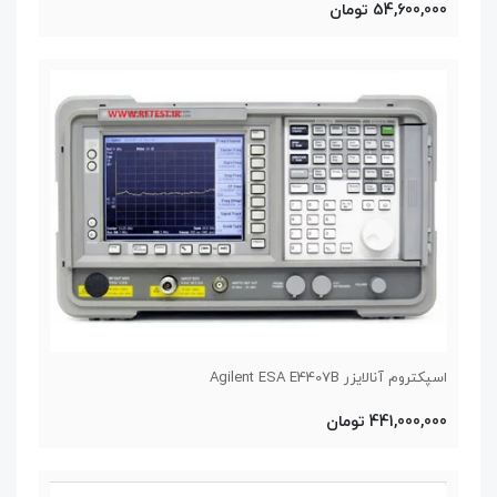
54,600,000 تومان
اسپکتروم آنالایزر Agilent ESA E4407B
441,000,000 تومان