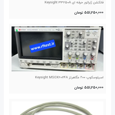
فانکشن ژنراتور حرفه ای Keysight 33250A
551,250,000 تومان
اسیلوسکوپ ۲۰۰ مگاهرتز Keysight MSOX2024A
551,250,000 تومان