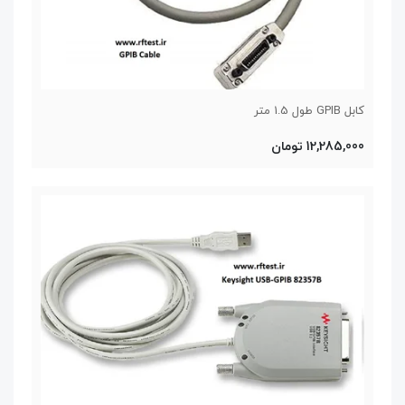
کابل GPIB طول 1.5 متر
12,285,000 تومان