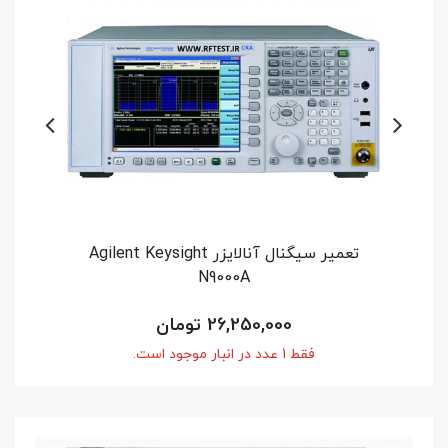
Agilent Key
تعمیر نتورک آنالایزر HP Agilent Keysight
54,600,000 تومان
فقط 1 عدد در انبار موجود است.