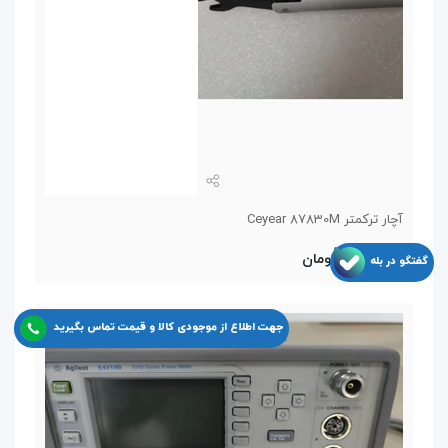
آچار ترکمتر Ceyear 87830M
11,550,000 تومان
گفتگو در بله
جهت اطلاع از موجودی کالا و قیمت تماس بگیرید