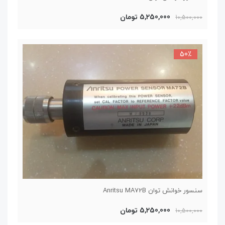
5,250,000 تومان
10,500,000
50٪
سنسور خوانش توان Anritsu MA72B
5,250,000 تومان
10,500,000