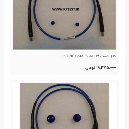
کابل تست RFONE SMA 26.5GHz
18,375,000 تومان