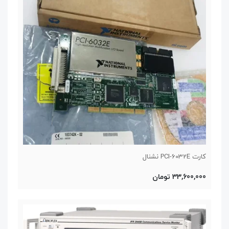
کارت PCI-6032E نشنال
33,600,000 تومان