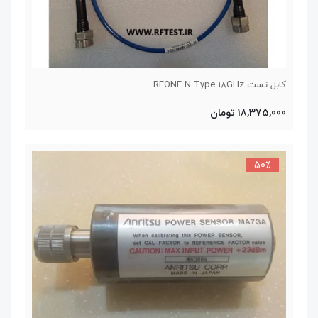
کابل تست RFONE N Type 18GHz
18,375,000 تومان
50٪