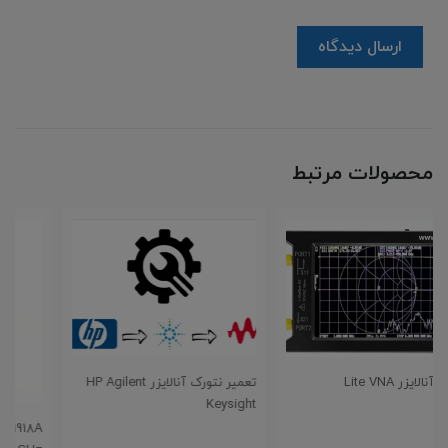
ارسال دیدگاه
محصولات مرتبط
تعمیر نتورک آنالایزر HP Agilent
Keysight
Keysight Fieldfox N9918A