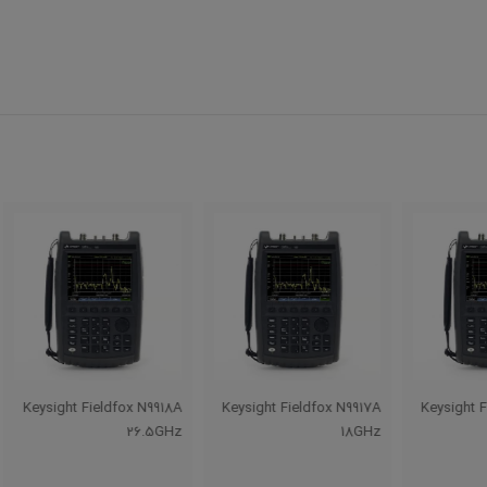
9917A
Keysight Fieldfox N9918A
Keysight Fieldfox N9917A
Ke
8GHz
26.5GHz
18GHz