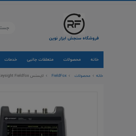
فروشگاه سنجش ابزار نوین
خانه
محصولات
متعلقات جانبی
خدمات
خانه
محصولات
FieldFox
لایسنس Keysight Fieldfox