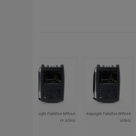
ht Fieldfox N9917A
Keysight Fieldfox N9918A
Keysight Fieldfox N
18GHz
26.5GHz
1