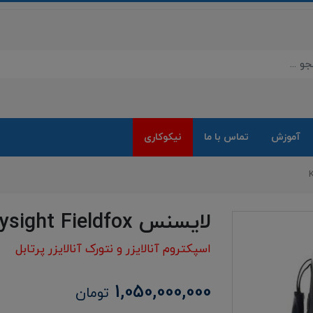
آموزش
تماس با ما
نیکوکاری
لایسنس Keysight Fieldfox
اسپکتروم آنالایزر و نتورک آنالایزر پرتابل
1,050,000,000
تومان