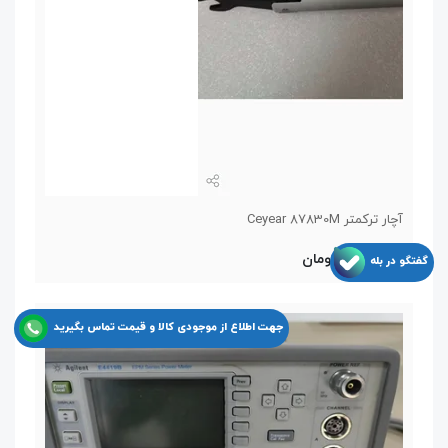
آچار ترکمتر Ceyear 87830M
11,550,000 تومان
گفتگو در بله
جهت اطلاع از موجودی کالا و قیمت تماس بگیرید