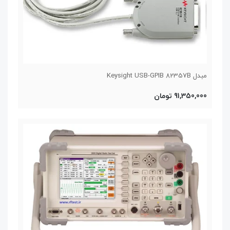
مبدل Keysight USB-GPIB 82357B
91,350,000 تومان