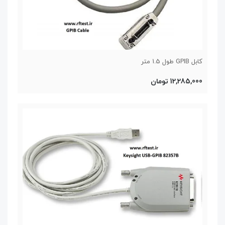
کابل GPIB طول 1.5 متر
12,285,000 تومان