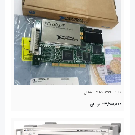
کارت PCI-6032E نشنال
33,600,000 تومان