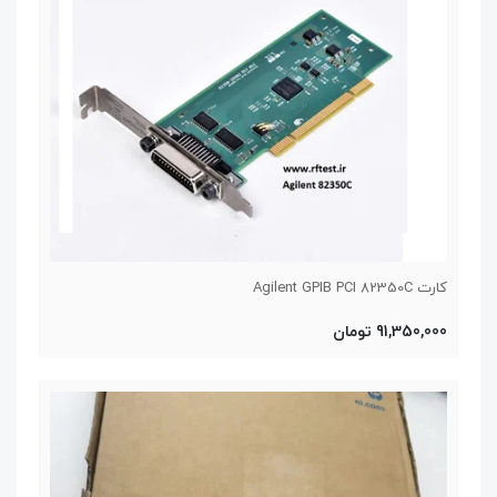
کارت Agilent GPIB PCI 82350C
91,350,000 تومان