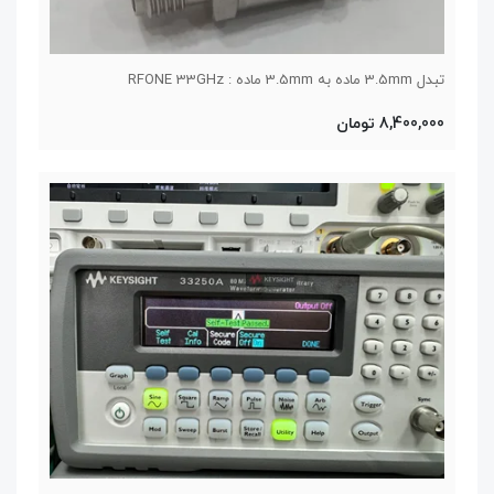
تبدل 3.5mm ماده به 3.5mm ماده : RFONE 33GHz
8,400,000 تومان