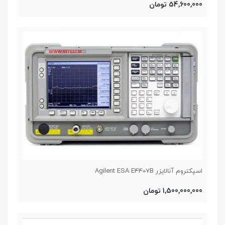
54,600,000 تومان
اسپکتروم آنالایزر Agilent ESA E4407B
1,500,000,000 تومان