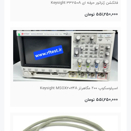
فانکشن ژنراتور حرفه ای Keysight 33250A
551,250,000 تومان
اسیلوسکوپ ۲۰۰ مگاهرتز Keysight MSOX2024A
551,250,000 تومان