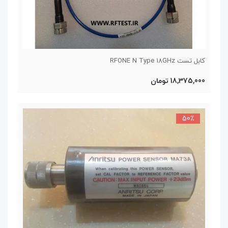
کابل تست RFONE N Type 18GHz
18,375,000 تومان
50٪