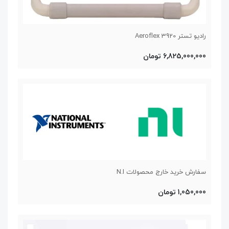
رادیو تستر Aeroflex 3920
6,825,000,000 تومان
سفارش خرید خارج محصولات N.I
1,050,000 تومان