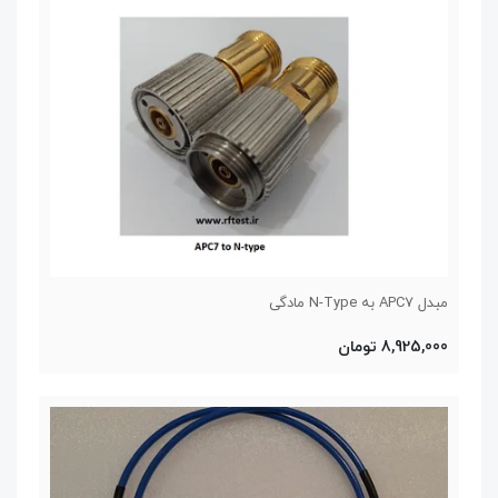
مبدل APC7 به N-Type مادگی
8,925,000 تومان