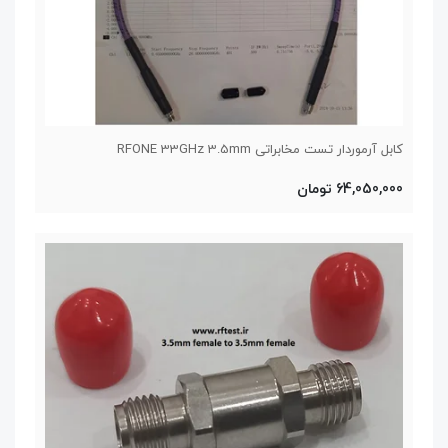
کابل آرموردار تست مخابراتی RFONE 33GHz 3.5mm
64,050,000 تومان