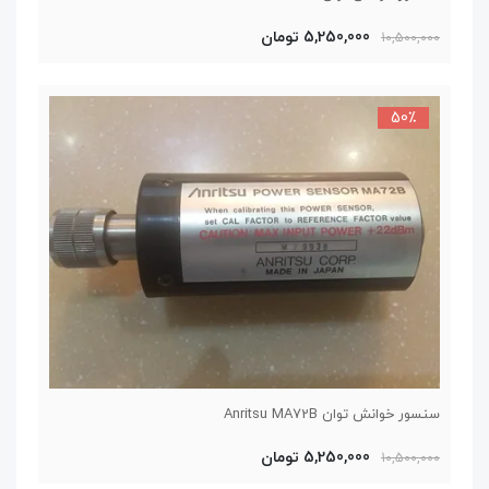
5,250,000 تومان
10,500,000
50٪
سنسور خوانش توان Anritsu MA72B
5,250,000 تومان
10,500,000