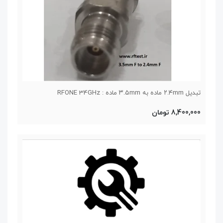
تبدیل ۲.۴mm ماده به ۳.۵mm ماده : RFONE 34GHz
8,400,000 تومان