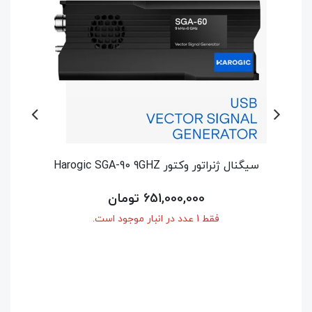
سیگنال ژنراتور وکتور Harogic SGA-60 6GHZ
اسپکتروم آنال
514,500,000 تومان
فقط 1 عدد در انبار موجود است.