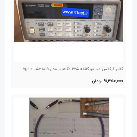
کانتر فرکانس متر دو کاناله 225 مگاهرتز مدل Agilent 53181A
91,350,000 تومان