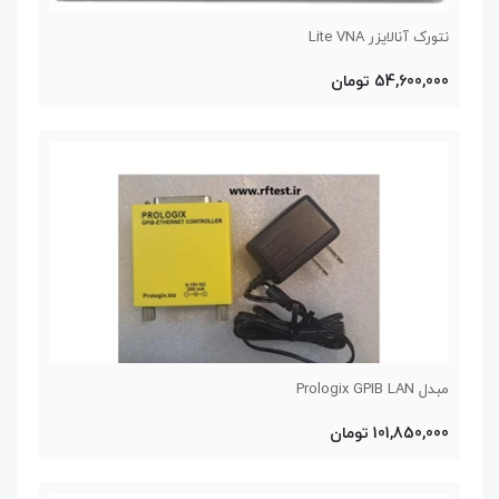
نتورک آنالایزر Lite VNA
54,600,000 تومان
مبدل Prologix GPIB LAN
101,850,000 تومان