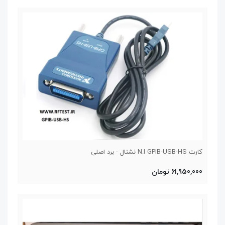
کارت N.I GPIB-USB-HS نشنال - برد اصلی
61,950,000 تومان