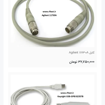
کابل Agilent 11730A
36,750,000 تومان