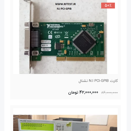
50٪
کارت N.I PCI-GPIB نشنال
42,000,000 تومان
84,000,000