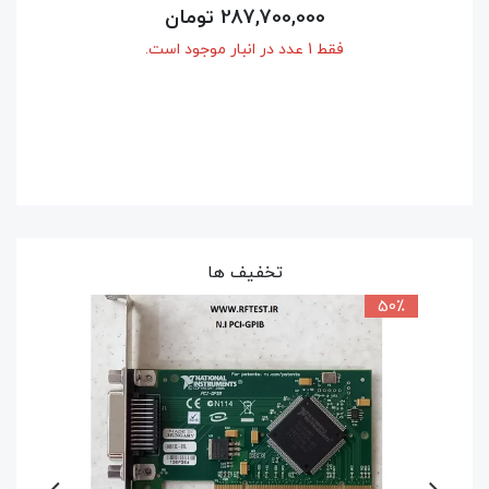
کارت PCI-6032E نشنال
33,600,000 تومان
فقط 1 عدد در انبار موجود است.
تخفیف ها
50٪
9٪