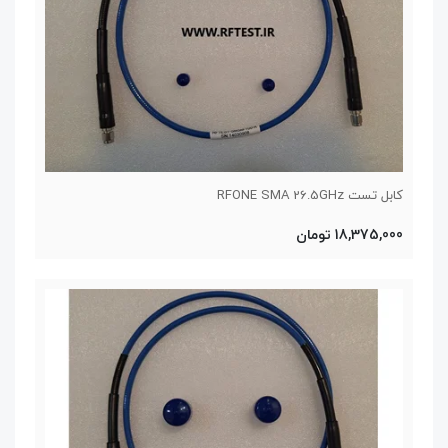
کابل تست RFONE SMA 26.5GHz
18,375,000 تومان