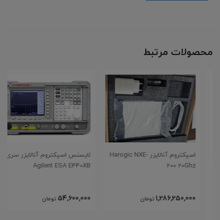
محصولات مرتبط
اسپکتروم آنالایزر Harogic NXE-
لایسنس اسپکتروم آنالایزر سری
Agilent ESA E440XB
200 20Ghz
54,600,000
1,286,250,000
تومان
تومان