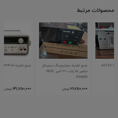
محصولات مرتبط
منبع تغذیه سوئیچینگ دیجیتال
منبع تغذیه Agilent E3640A
متغیر 15 ولت 30 آمپر NICE-
POWER
141,750,000
26,250,000
تومان
تومان