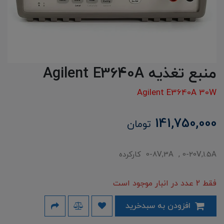
منبع تغذیه Agilent E3640A
Agilent E3640A 30W
141,750,000
تومان
0-8V,3A , 0-20V,1.5A کارکرده
فقط 2 عدد در انبار موجود است
افزودن به سبدخرید