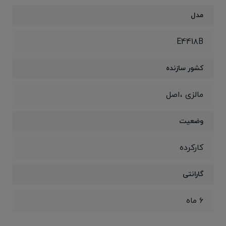
مدل
E441۸B
کشور سازنده
مالزی ،اصل
وضعیت
کارکرده
گارانتی
۶ ماه