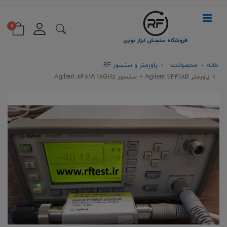
0
فروشگاه سنجش ابزار نوین
خانه
محصولات
پاورمتر و سنسور RF
پاورمتر Agilent E4418B + سنسور Agilent 8481A 18GHz