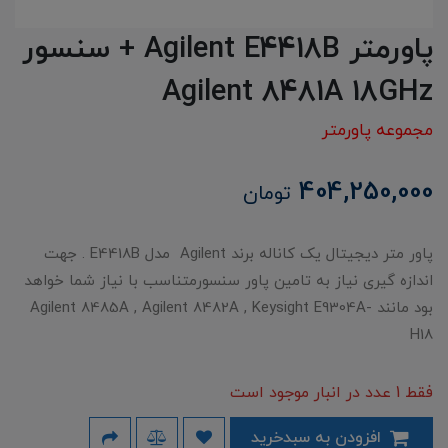
پاورمتر Agilent E4418B + سنسور
Agilent 8481A 18GHz
مجموعه پاورمتر
404,250,000
تومان
پاور متر دیجیتال یک کاناله برند Agilent مدل E4418B . جهت
اندازه گیری نیاز به تامین پاور سنسورمتناسب با نیاز شما خواهد
بود مانند Agilent 8485A , Agilent 8482A , Keysight E9304A-
H18
فقط 1 عدد در انبار موجود است
افزودن به سبدخرید