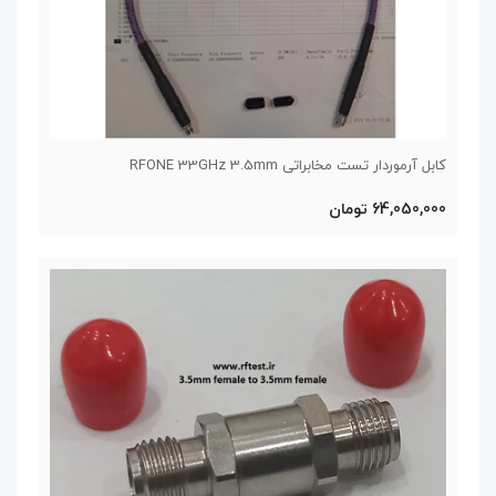
کابل آرموردار تست مخابراتی RFONE 33GHz 3.5mm
64,050,000 تومان