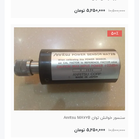
5,250,000 تومان
10,500,000
50٪
سنسور خوانش توان Anritsu MA72B
5,250,000 تومان
10,500,000