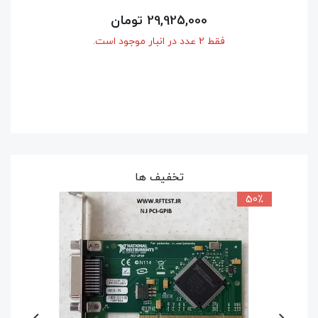
تخفیف ها
50٪
9٪