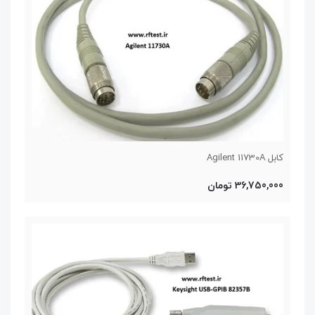
کابل Agilent 11730A
36,750,000 تومان