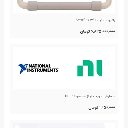
رادیو تستر Aeroflex 3920
6,825,000,000 تومان
سفارش خرید خارج محصولات N.I
1,050,000 تومان