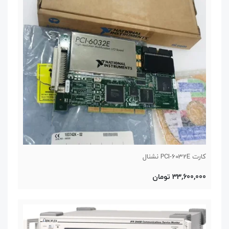
کارت PCI-6032E نشنال
33,600,000 تومان