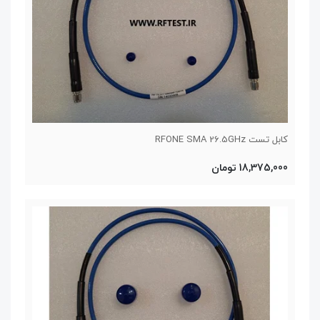
کابل تست RFONE SMA 26.5GHz
18,375,000 تومان