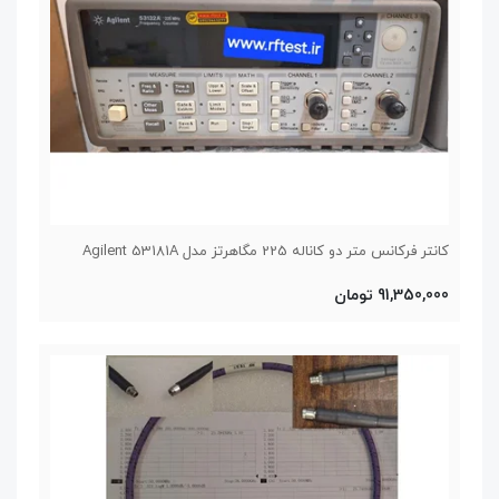
کانتر فرکانس متر دو کاناله 225 مگاهرتز مدل Agilent 53181A
91,350,000 تومان