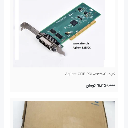
کارت Agilent GPIB PCI 82350C
91,350,000 تومان