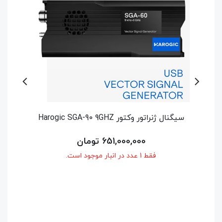
سیگنال ژنراتور وکتور Harogic SGA-60 6GHZ
اسپکتروم آنال
514,500,000 تومان
فقط 1 عدد در انبار موجود است.