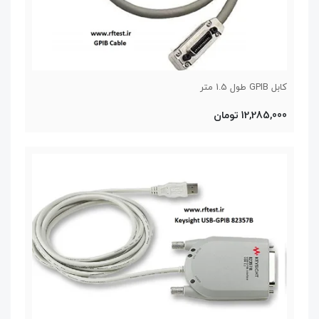
کابل GPIB طول 1.5 متر
12,285,000 تومان