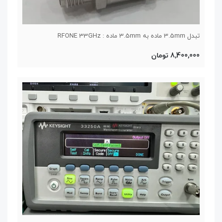
تبدل 3.5mm ماده به 3.5mm ماده : RFONE 33GHz
8,400,000 تومان