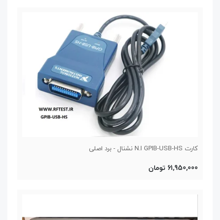
کارت N.I GPIB-USB-HS نشنال - برد اصلی
61,950,000 تومان