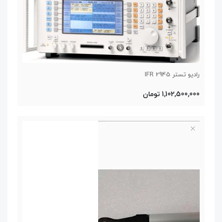
رادیو تستر IFR 2945
1,102,500,000 تومان