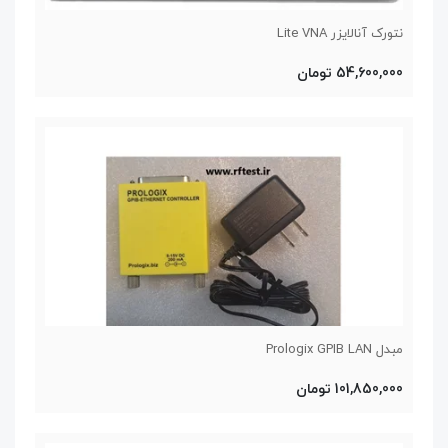
نتورک آنالایزر Lite VNA
54,600,000 تومان
مبدل Prologix GPIB LAN
101,850,000 تومان