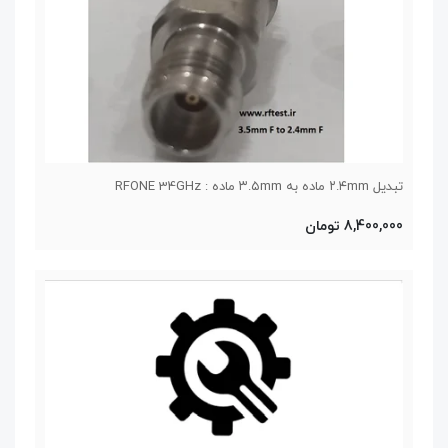
تبدیل ۲.۴mm ماده به ۳.۵mm ماده : RFONE 34GHz
8,400,000 تومان