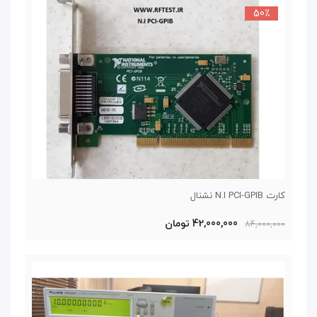
50٪
کارت N.I PCI-GPIB نشنال
42,000,000 تومان
84,000,000