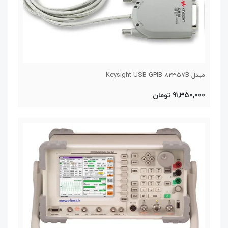
مبدل Keysight USB-GPIB 82357B
91,350,000 تومان