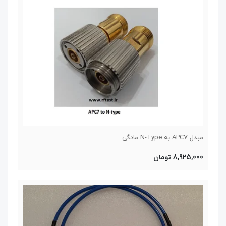
مبدل APC7 به N-Type مادگی
8,925,000 تومان