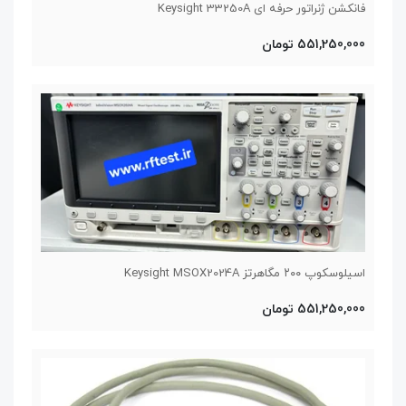
فانکشن ژنراتور حرفه ای Keysight 33250A
551,250,000 تومان
اسیلوسکوپ ۲۰۰ مگاهرتز Keysight MSOX2024A
551,250,000 تومان