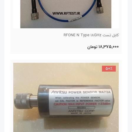
کابل تست RFONE N Type 18GHz
18,375,000 تومان
50٪