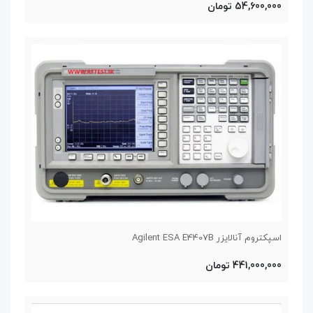
54,600,000 تومان
اسپکتروم آنالایزر Agilent ESA E4407B
441,000,000 تومان