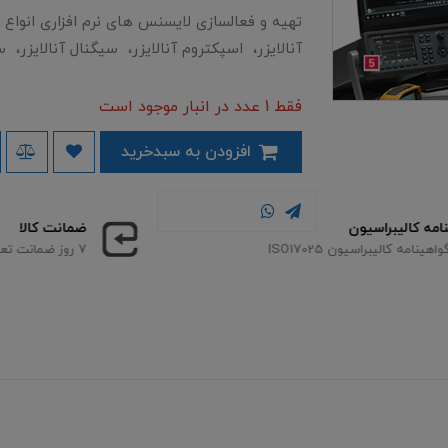
آنالایزر​​​​، اسپکتروم آنالایزر، سیگنال آنالایزر، س
فقط 1 عدد در انبار موجود است
افزودن به سبدخرید
ضمانت کالا
۷ روز ضمانت تعویض کالا