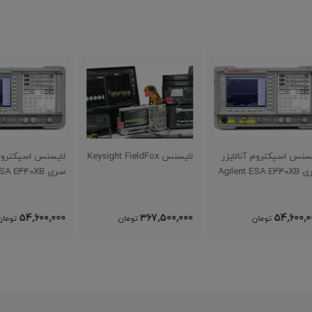
زر
لایسنس Keysight FieldFox
لایسنس اسپکتروم آنالایزر
لایسنس eldFox
سری Agilent ESA E440XB
,000
54,600,000
367,500,000
تومان
تومان