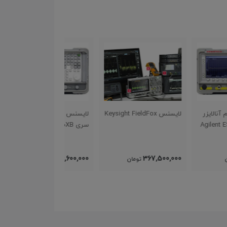
Keysight Fi
لایسنس اسپکتروم آنالایزر
لایسنس Keysight FieldFox
سری Agilent ESA E440XB
367,500,000
54,600,000
367,500
تومان
تومان
تومان