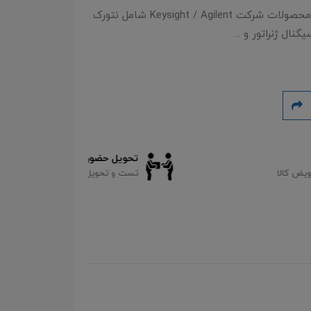
تهیه و فعالسازی لایسنس های نرم افزاری انواع محصولات شرکت Keysight / Agilent شامل نتورک
یگنال ژنراتور و ...
تحویل حضوری کالا
مشاوره فنی
تست و تحویل کالا بصورت حضوری
مشاوره فنی ب