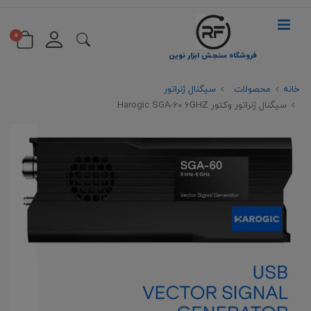
0
فروشگاه سنجش ابزار نوین
خانه
محصولات
سیگنال ژنراتور
سیگنال ژنراتور وکتور Harogic SGA-60 6GHZ