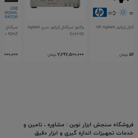
HP Agilent
وکتور سیگنال ژنراتور سری Agilent
سیگنال ژنراتور وکتور Harogic
SGA-90 9GHZ
E8267D
651,000,000
7,297,500,000
تومان
تومان
فروشگاه سنجش ابزار نوین : مشاوره ، تامین و
خدمات تجهیزات اندازه گیری و ابزار دقیق