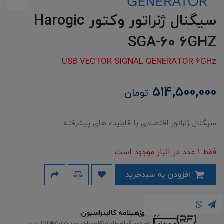
سیگنال ژنراتور وکتور Harogic
SGA-60 6GHZ
USB VECTOR SIGNAL GENERATOR 6GHz
514,500,000
تومان
سیگنال ژنراتور اقتصادی با قابلیت های پیشرفته
فقط 1 عدد در انبار موجود است
افزودن به سبدخرید
مشاوره فنی
گواهینامه کالیبراسیون