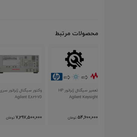
محصولات مرتبط
تعمیر سیگنال ژنراتور HP
وکتور سیگنال ژنراتور سری
سیگنال ژنراتور وکتور
Harogic SGA-60 6GHZ
Agilent E8267D
Agilent 
514,500,000
7,297,500,000
54,
تومان
تومان
تومان