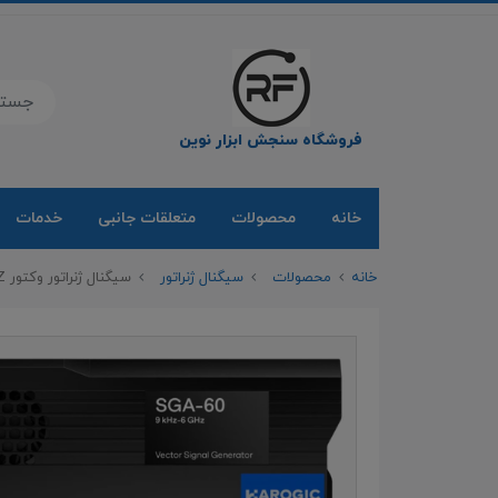
فروشگاه سنجش ابزار نوین
خانه
محصولات
متعلقات جانبی
خدمات
خانه
محصولات
سیگنال ژنراتور
سیگنال ژنراتور وکتور Harogic SGA-90 9GHZ