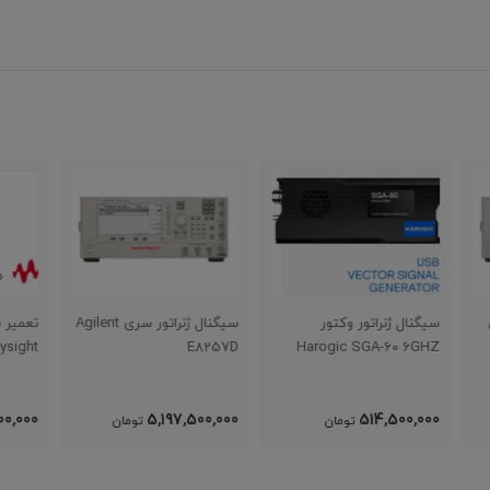
سیگنال ژنراتور سری Agilent
تعمیر سیگنال ژنراتور HP
وکتو
267D
Agilent Keysight
E8257D
,000
54,600,000
5,197,500,000
تومان
تومان