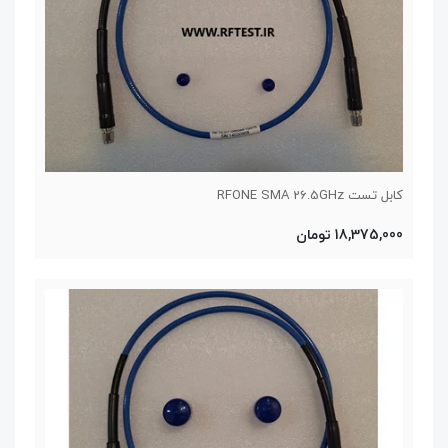
کابل تست RFONE SMA 26.5GHz
18,375,000 تومان