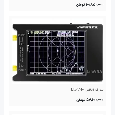
101,850,000 تومان
نتورک آنالایزر Lite VNA
54,600,000 تومان