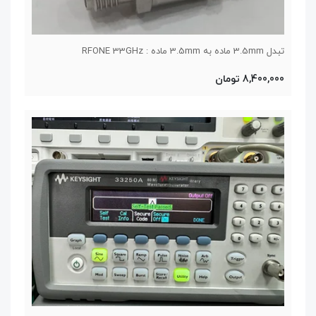
تبدل 3.5mm ماده به 3.5mm ماده : RFONE 33GHz
8,400,000 تومان