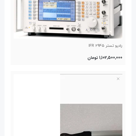
رادیو تستر IFR 2945
1,102,500,000 تومان