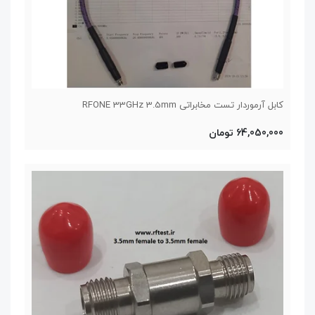
کابل آرموردار تست مخابراتی RFONE 33GHz 3.5mm
64,050,000 تومان