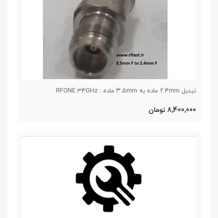
تبدیل ۲.۴mm ماده به ۳.۵mm ماده : RFONE 34GHz
8,400,000 تومان