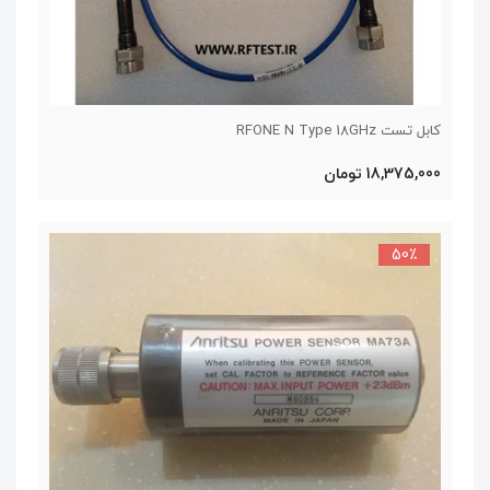
کابل تست RFONE N Type 18GHz
18,375,000 تومان
50٪