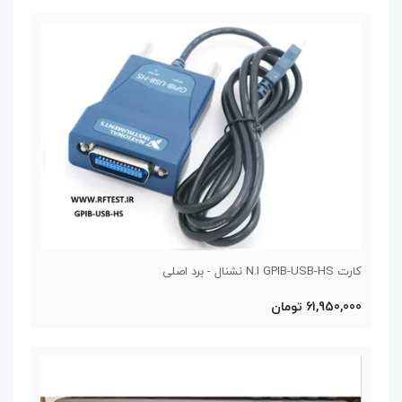
کارت N.I GPIB-USB-HS نشنال - برد اصلی
61,950,000 تومان