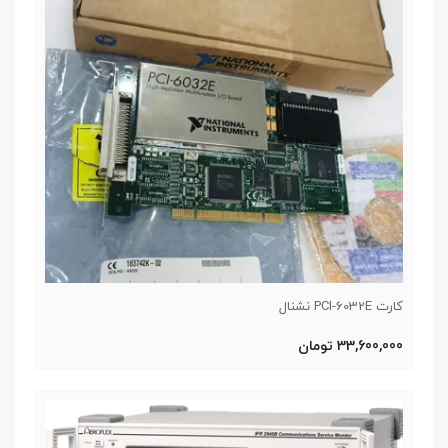
کارت PCI-6032E نشنال
33,600,000 تومان