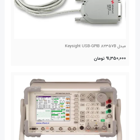
مبدل Keysight USB-GPIB 82357B
91,350,000 تومان