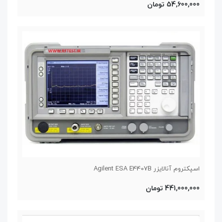
54,600,000 تومان
اسپکتروم آنالایزر Agilent ESA E4407B
441,000,000 تومان