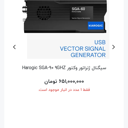
سیگنال ژنراتور وکتور Harogic SGA-60 6GHZ
اسپکتروم آنال
514,500,000 تومان
فقط 1 عدد در انبار موجود است.