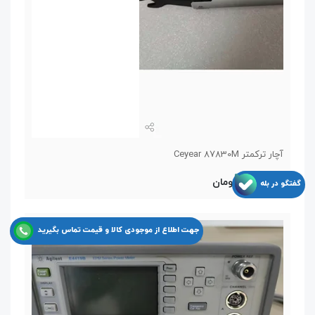
آچار ترکمتر Ceyear 87830M
11,550,000 تومان
گفتگو در بله
جهت اطلاع از موجودی کالا و قیمت تماس بگیرید