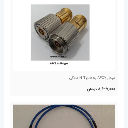
مبدل APC7 به N-Type مادگی
8,925,000 تومان