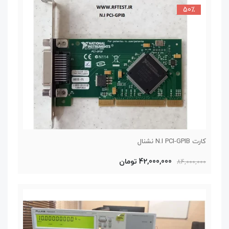
50٪
کارت N.I PCI-GPIB نشنال
42,000,000 تومان
84,000,000