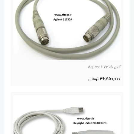
کابل Agilent 11730A
36,750,000 تومان