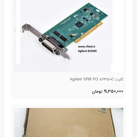
کارت Agilent GPIB PCI 82350C
91,350,000 تومان