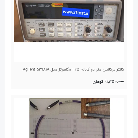
کانتر فرکانس متر دو کاناله 225 مگاهرتز مدل Agilent 53181A
91,350,000 تومان