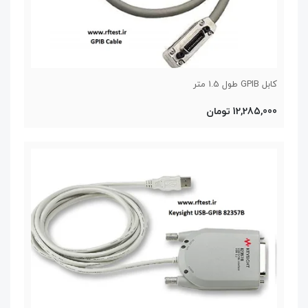
کابل GPIB طول 1.5 متر
12,285,000 تومان