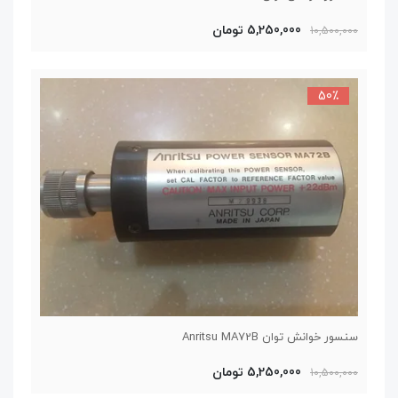
5,250,000 تومان
10,500,000
50٪
سنسور خوانش توان Anritsu MA72B
5,250,000 تومان
10,500,000