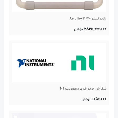
رادیو تستر Aeroflex 3920
6,825,000,000 تومان
سفارش خرید خارج محصولات N.I
1,050,000 تومان