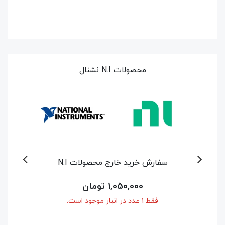
محصولات N.I نشنال
50٪
کارت داده پردازی NI-USB-6009