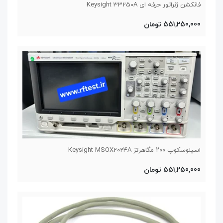
فانکشن ژنراتور حرفه ای Keysight 33250A
551,250,000 تومان
اسیلوسکوپ ۲۰۰ مگاهرتز Keysight MSOX2024A
551,250,000 تومان