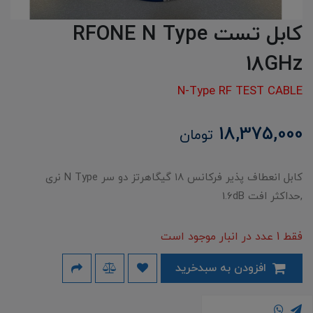
کابل تست RFONE N Type
18GHz
N-Type RF TEST CABLE
18,375,000
تومان
کابل انعطاف پذیر فرکانس ۱۸ گیگاهرتز دو سر N Type نری
,حداکثر افت 1.6dB
فقط 1 عدد در انبار موجود است
افزودن به سبدخرید