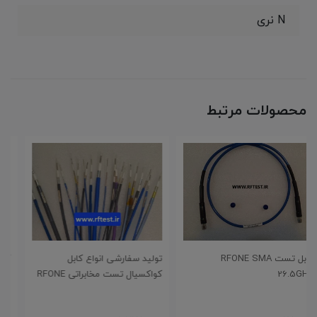
N نری
محصولات مرتبط
تولید سفارشی انواع کابل
کابل آرموردار تست مخابراتی
کواکسیال تست مخابراتی RFONE
RFONE 33GHz 3.5mm