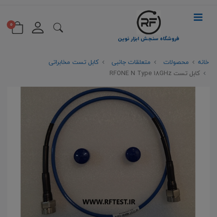
0
فروشگاه سنجش ابزار نوین
خانه
محصولات
متعلقات جانبی
کابل تست مخابراتی
کابل تست RFONE N Type 18GHz