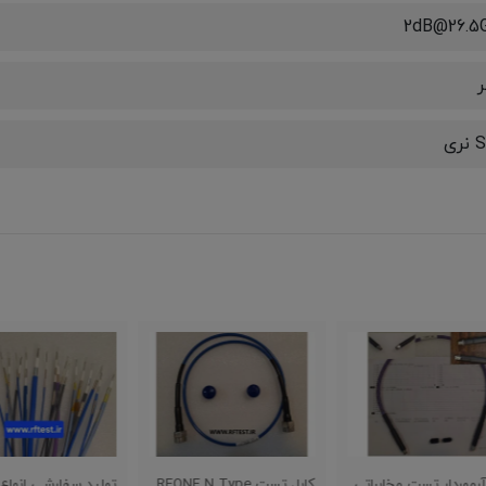
2dB@26.5
ری
اتی
کابل تست RFONE N Type
تولید سفارشی انواع کابل
کابل 