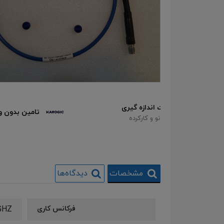
زه گیری
تامین بدون واسطه محصولات Harogic
ارکرده
مشخصات
دیدگاه‌ها
فرکانس کاری
GHZ