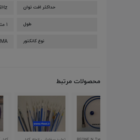
حداکثر افت توان
GHz
طول
۱ متر
نوع کانکتور
SMA ن
محصولات مرتبط
کابل تست RFONE N Type
تولید سفارشی انواع کابل
کابل آرموردار تست مخابر