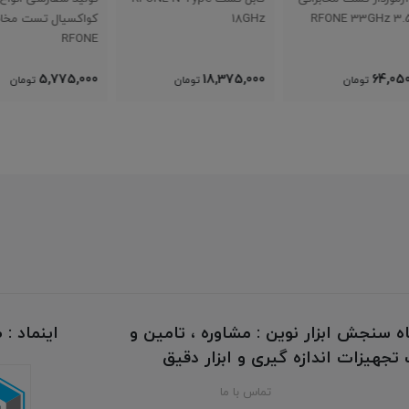
18GHz
کواکسیال تست مخابراتی
.5mm
RFONE
,000
5,775,000
18,375,000
تومان
تومان
ه سنجش ابزار نوین : مشاوره ، تامین و
اینماد :
جهیزات اندازه گیری و ابزار دقیق
تماس با ما