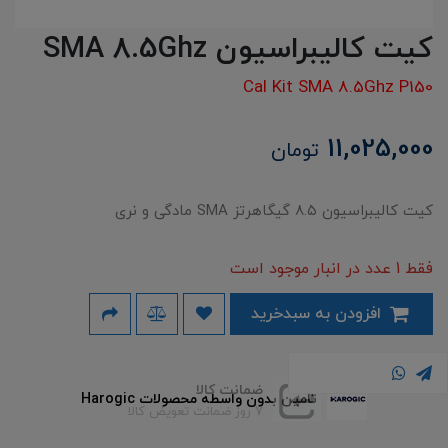
کیت کالیبراسیون SMA 8.5Ghz
Cal Kit SMA 8.5Ghz P150
11,025,000
تومان
کیت کالیبراسیون ۸.۵ گیگاهرتز SMA مادگی و نری
فقط 1 عدد در انبار موجود است
افزودن به سبدخرید
ضمانت کالا
تامین بدون واسطه محصولات Harogic
۷ روز ضمانت تعویض کالا