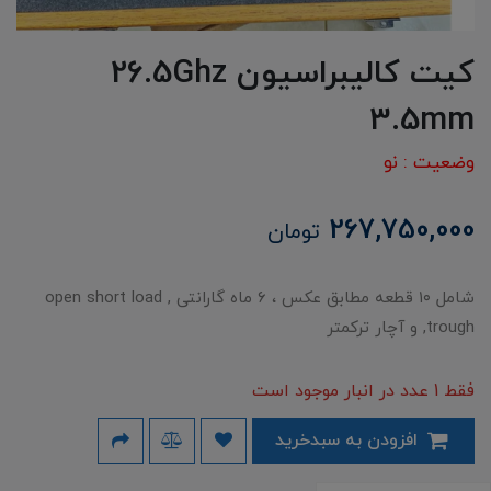
کیت کالیبراسیون 26.5Ghz
3.5mm
وضعیت : نو
267,750,000
تومان
شامل ۱۰ قطعه مطابق عکس ، ۶ ماه گارانتی , open short load
trough, و آچار ترکمتر
فقط 1 عدد در انبار موجود است
افزودن به سبدخرید