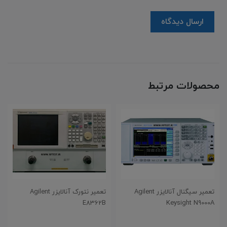
ارسال دیدگاه
محصولات مرتبط
تعمیر سیگنال آنالایزر Agilent
تعمیر نتورک آنالایزر Agilent
E8362B
Keysight N9000A