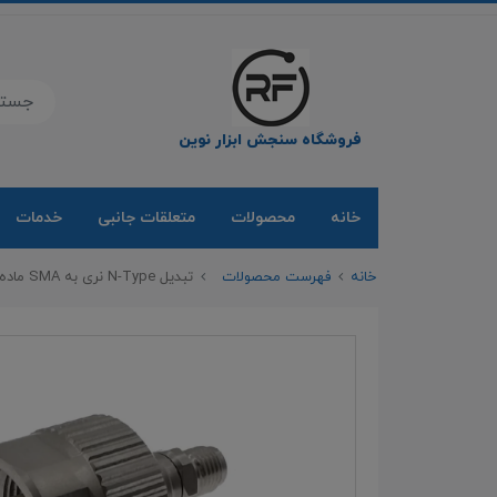
فروشگاه سنجش ابزار نوین
خانه
محصولات
متعلقات جانبی
خدمات
خانه
فهرست محصولات
تبدیل N-Type نری به SMA ماده : RFONE 18GHZ