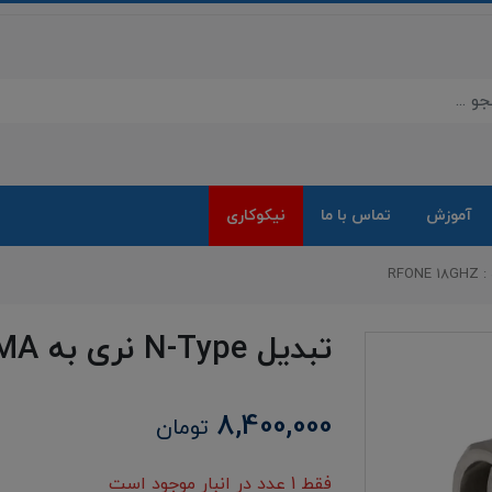
آموزش
تماس با ما
نیکوکاری
تبدیل N-Type نری به SMA ماده : RFONE 18GHZ
8,400,000
تومان
فقط 1 عدد در انبار موجود است