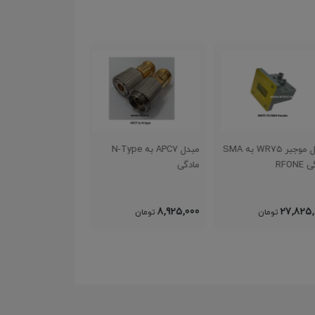
مبدل موجبر WR75 به SMA
مبدل APC7 به N-Type
RFO
مادگی
ماده : RFONE 18GHz
8,400,000
8,925,000
27,825
تومان
تومان
تومان