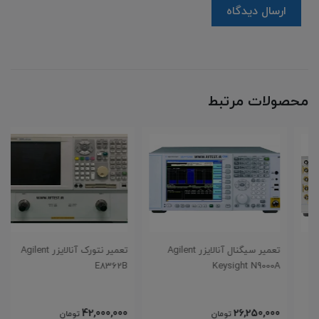
ارسال دیدگاه
محصولات مرتبط
تعمیر سیگنال آنالایزر Agilent
تعمیر نتورک آنالایزر Agilent
E8362B
Keysight N9000A
42,000,000
26,250,000
تومان
تومان