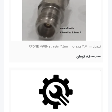
تبدیل ۲.۴mm ماده به ۳.۵mm ماده : RFONE 34GHz
8,400,000 تومان