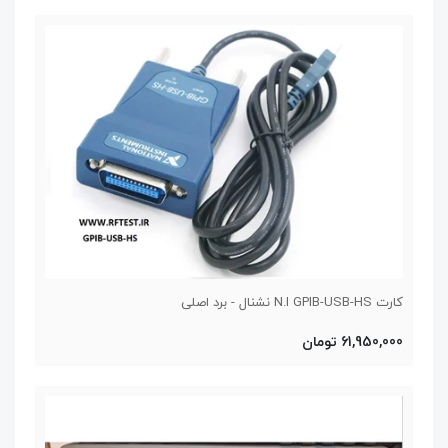
کارت N.I GPIB-USB-HS نشنال - برد اصلی
61,950,000 تومان