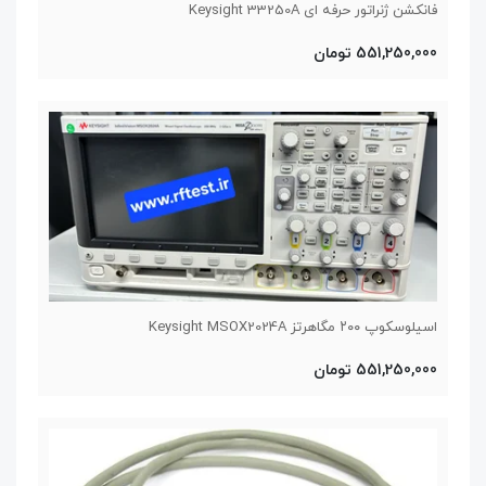
فانکشن ژنراتور حرفه ای Keysight 33250A
551,250,000 تومان
اسیلوسکوپ ۲۰۰ مگاهرتز Keysight MSOX2024A
551,250,000 تومان