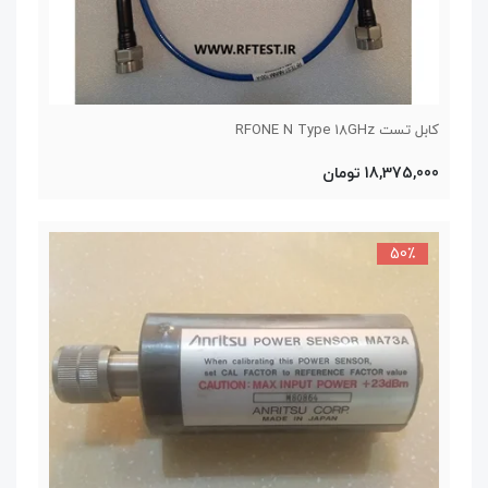
کابل تست RFONE N Type 18GHz
18,375,000 تومان
50٪