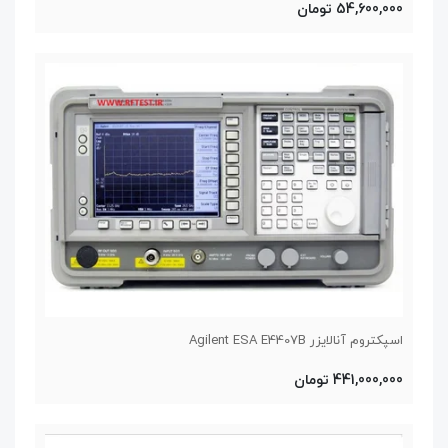
54,600,000 تومان
اسپکتروم آنالایزر Agilent ESA E4407B
441,000,000 تومان