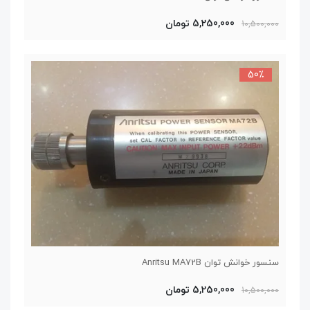
5,250,000 تومان
10,500,000
50٪
سنسور خوانش توان Anritsu MA72B
5,250,000 تومان
10,500,000