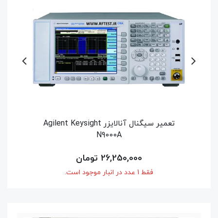
Agilent Key
تعمیر نتورک آنالایزر Agilent / Keysight
N9917A
42,000,000 تومان
فقط 1 عدد در انبار موجود است.