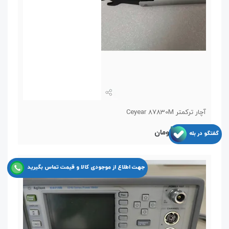
آچار ترکمتر Ceyear 87830M
11,550,000 تومان
گفتگو در بله
جهت اطلاع از موجودی کالا و قیمت تماس بگیرید