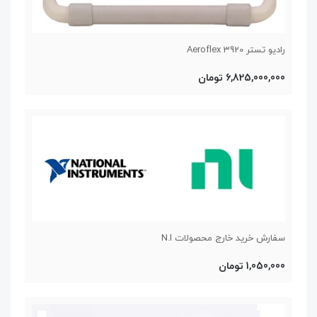
رادیو تستر Aeroflex 3920
6,825,000,000 تومان
سفارش خرید خارج محصولات N.I
1,050,000 تومان