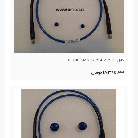
کابل تست RFONE SMA 26.5GHz
18,375,000 تومان