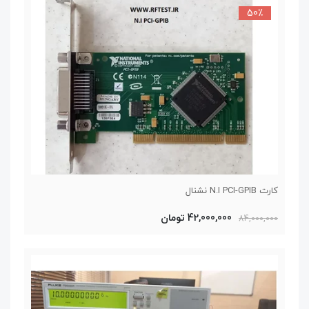
50٪
کارت N.I PCI-GPIB نشنال
42,000,000 تومان
84,000,000