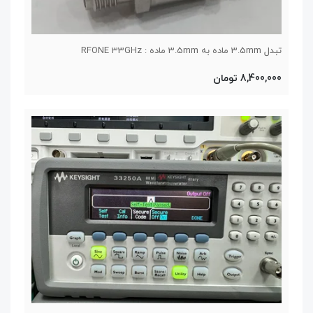
تبدل 3.5mm ماده به 3.5mm ماده : RFONE 33GHz
8,400,000 تومان