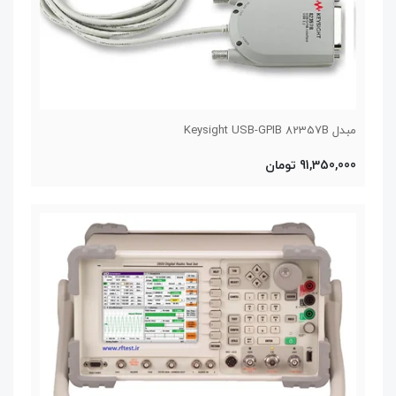
مبدل Keysight USB-GPIB 82357B
91,350,000 تومان