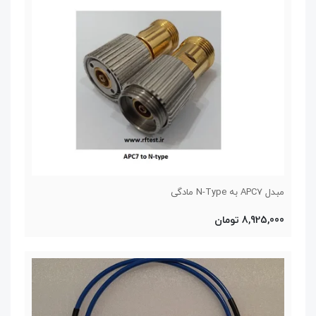
مبدل APC7 به N-Type مادگی
8,925,000 تومان