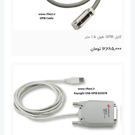
کابل GPIB طول 1.5 متر
12,285,000 تومان