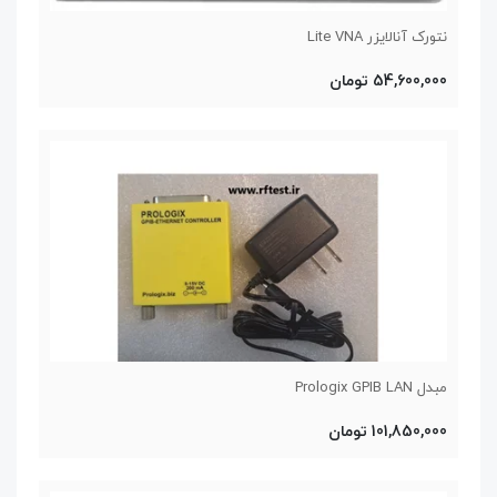
نتورک آنالایزر Lite VNA
54,600,000 تومان
مبدل Prologix GPIB LAN
101,850,000 تومان