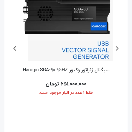
سیگنال ژنراتور وکتور Harogic SGA-60 6GHZ
اسپکتروم آنال
514,500,000 تومان
فقط 1 عدد در انبار موجود است.