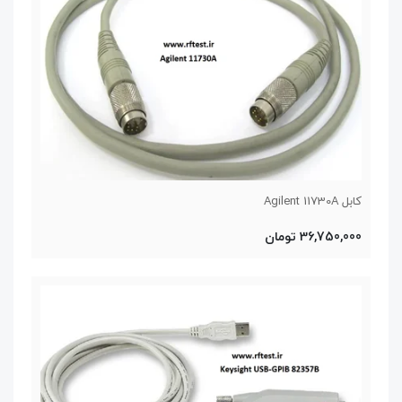
کابل Agilent 11730A
36,750,000 تومان