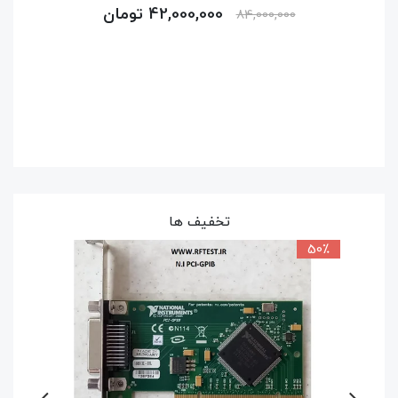
215,250,000 تومان
فقط 1 عدد در انبار موجود است.
تخفیف ها
50٪
9٪