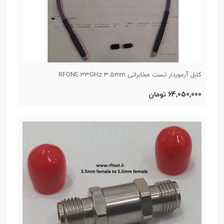
کابل آرموردار تست مخابراتی RFONE 33GHz 3.5mm
64,050,000 تومان