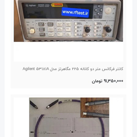
کانتر فرکانس متر دو کاناله 225 مگاهرتز مدل Agilent 53181A
91,350,000 تومان