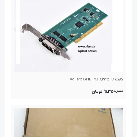
کارت Agilent GPIB PCI 82350C
91,350,000 تومان