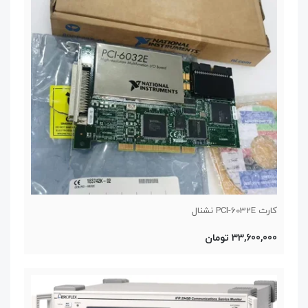
کارت PCI-6032E نشنال
33,600,000 تومان