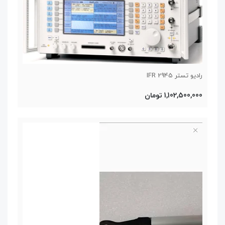
رادیو تستر IFR 2945
1,102,500,000 تومان