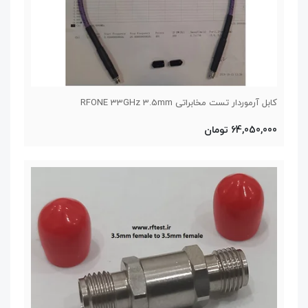
کابل آرموردار تست مخابراتی RFONE 33GHz 3.5mm
64,050,000 تومان