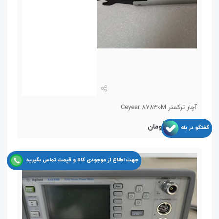
آچار ترکمتر Ceyear 87830M
11,550,000 تومان
گفتگو در بله
جهت اطلاع از موجودی کالا و قیمت تماس بگیرید