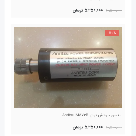
5,250,000 تومان
10,500,000
50٪
سنسور خوانش توان Anritsu MA72B
5,250,000 تومان
10,500,000