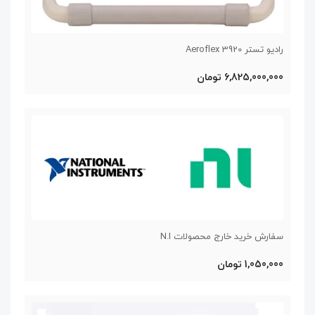
رادیو تستر Aeroflex 3920
6,825,000,000 تومان
سفارش خرید خارج محصولات N.I
1,050,000 تومان