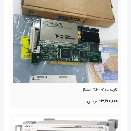
کارت PCI-6032E نشنال
33,600,000 تومان