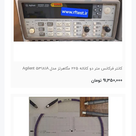
کانتر فرکانس متر دو کاناله 225 مگاهرتز مدل Agilent 53181A
91,350,000 تومان