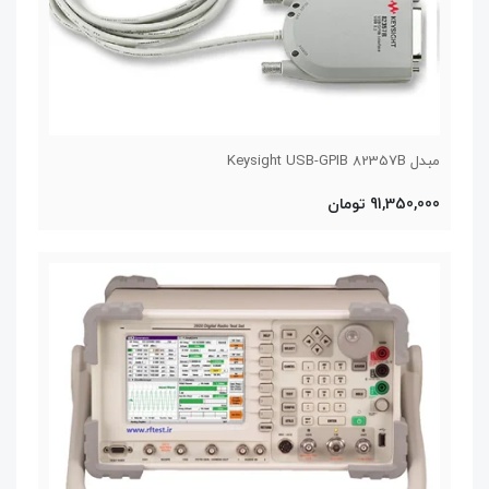
مبدل Keysight USB-GPIB 82357B
91,350,000 تومان