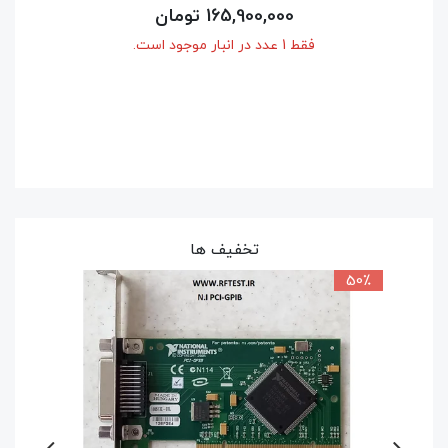
215,250,000 تومان
فقط 1 عدد در انبار موجود است.
تخفیف ها
50٪
9٪