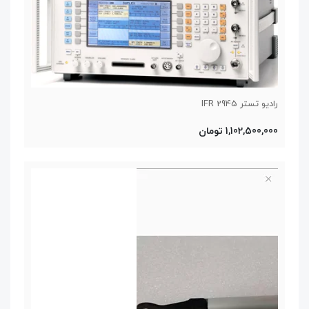
رادیو تستر IFR 2945
1,102,500,000 تومان