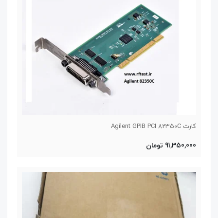
کارت Agilent GPIB PCI 82350C
91,350,000 تومان