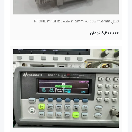
تبدل 3.5mm ماده به 3.5mm ماده : RFONE 33GHz
8,400,000 تومان