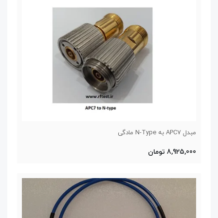
مبدل APC7 به N-Type مادگی
8,925,000 تومان