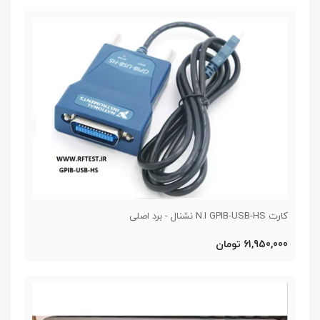
کارت N.I GPIB-USB-HS نشنال - برد اصلی
61,950,000 تومان