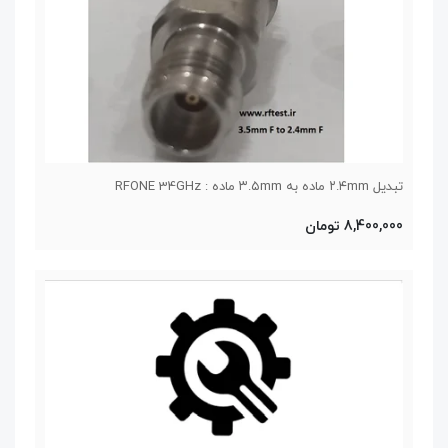
تبدیل ۲.۴mm ماده به ۳.۵mm ماده : RFONE 34GHz
8,400,000 تومان