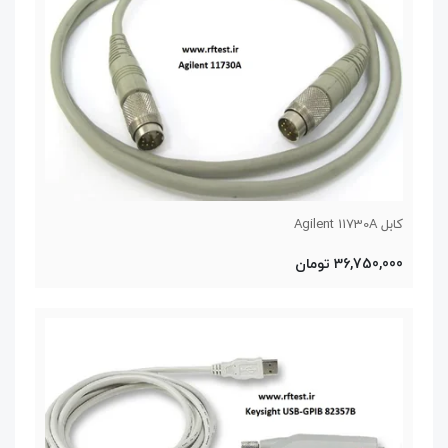
کابل Agilent 11730A
36,750,000 تومان