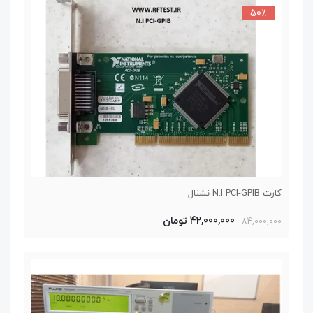
50٪
کارت N.I PCI-GPIB نشنال
42,000,000 تومان
84,000,000