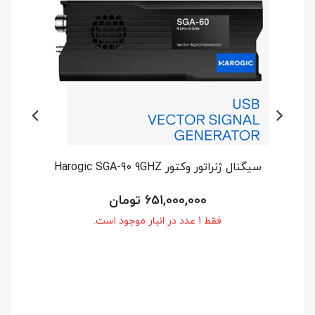
سیگنال ژنراتور وکتور Harogic SGA-60 6GHZ
اسپکتروم آنال
514,500,000 تومان
فقط 1 عدد در انبار موجود است.