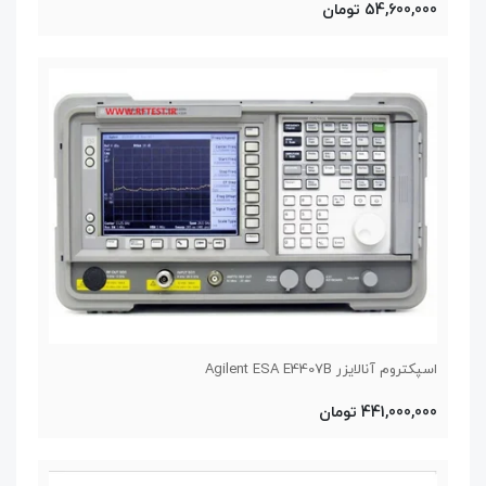
54,600,000 تومان
اسپکتروم آنالایزر Agilent ESA E4407B
441,000,000 تومان