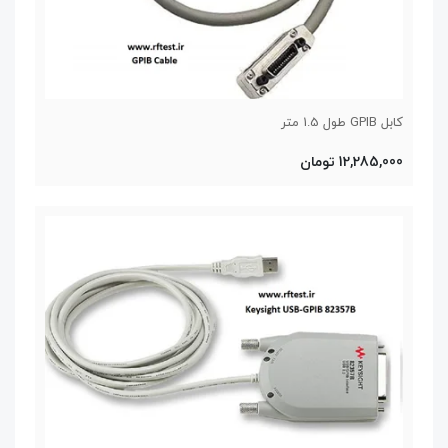
کابل GPIB طول 1.5 متر
12,285,000 تومان