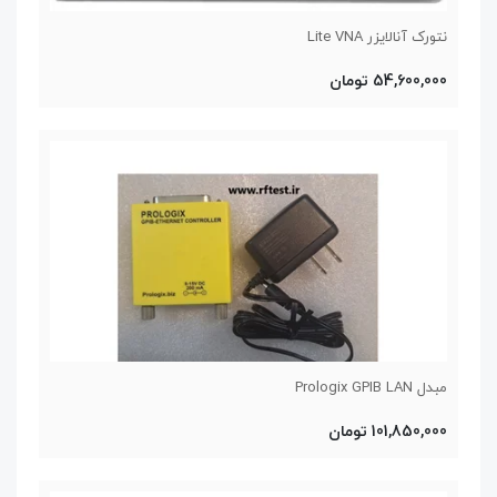
نتورک آنالایزر Lite VNA
54,600,000 تومان
مبدل Prologix GPIB LAN
101,850,000 تومان