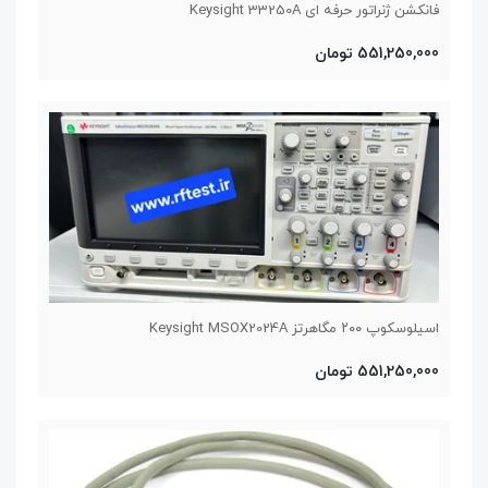
فانکشن ژنراتور حرفه ای Keysight 33250A
551,250,000 تومان
اسیلوسکوپ ۲۰۰ مگاهرتز Keysight MSOX2024A
551,250,000 تومان