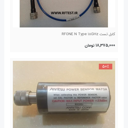
کابل تست RFONE N Type 18GHz
18,375,000 تومان
50٪