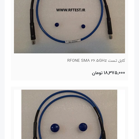
کابل تست RFONE SMA 26.5GHz
18,375,000 تومان