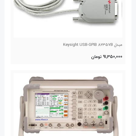
مبدل Keysight USB-GPIB 82357B
91,350,000 تومان