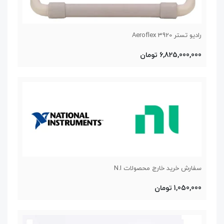
رادیو تستر Aeroflex 3920
6,825,000,000 تومان
سفارش خرید خارج محصولات N.I
1,050,000 تومان