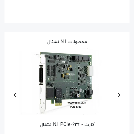
محصولات N.I نشنال
کارت N.I GPIB-USB-HS نشنال - برد اصلی