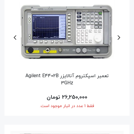
Agilent E4402
تعمیر سیگنال ژنراتور HP Agilent Keysight
54,600,000 تومان
فقط 1 عدد در انبار موجود است.