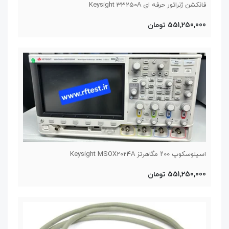
فانکشن ژنراتور حرفه ای Keysight 33250A
551,250,000 تومان
اسیلوسکوپ ۲۰۰ مگاهرتز Keysight MSOX2024A
551,250,000 تومان