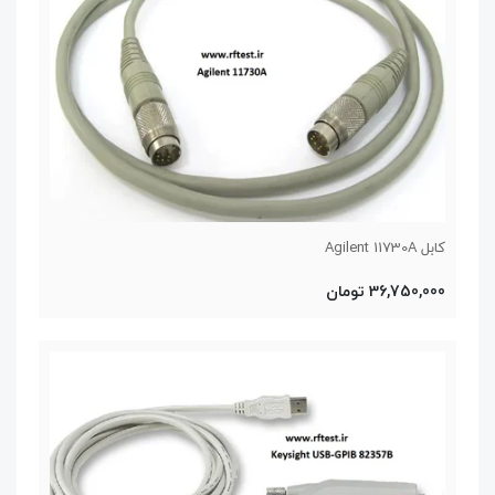
کابل Agilent 11730A
36,750,000 تومان