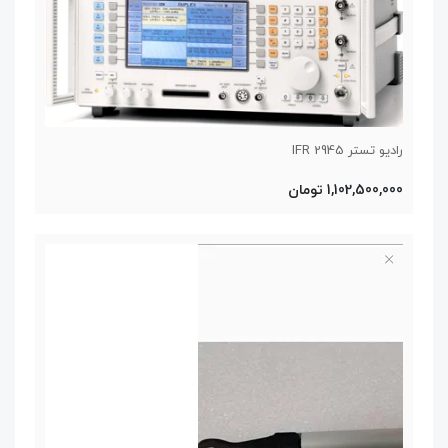
رادیو تستر IFR 2945
1,102,500,000 تومان