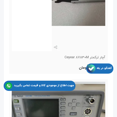
آچار ترکمتر Ceyear 87830M
11,550,000 تومان
گفتگو در بله
جهت اطلاع از موجودی کالا و قیمت تماس بگیرید