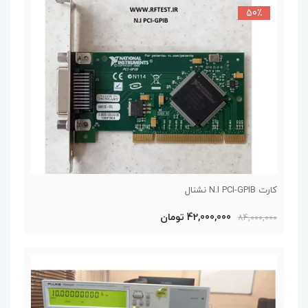
50٪
کارت N.I PCI-GPIB نشنال
42,000,000 تومان
84,000,000