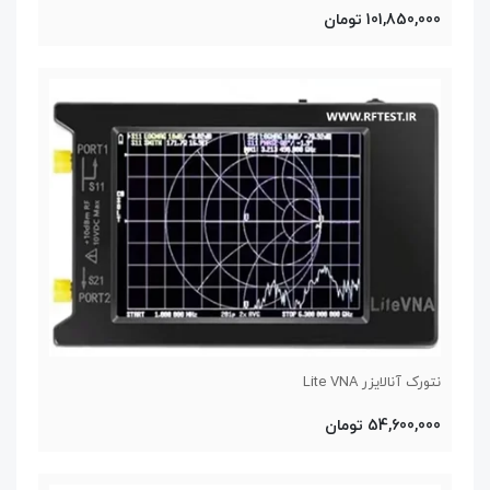
101,850,000 تومان
نتورک آنالایزر Lite VNA
54,600,000 تومان