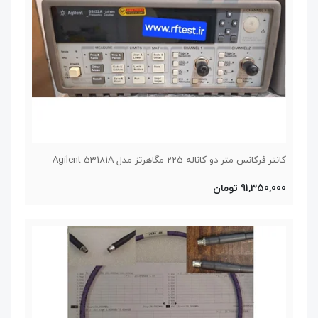
کانتر فرکانس متر دو کاناله 225 مگاهرتز مدل Agilent 53181A
91,350,000 تومان