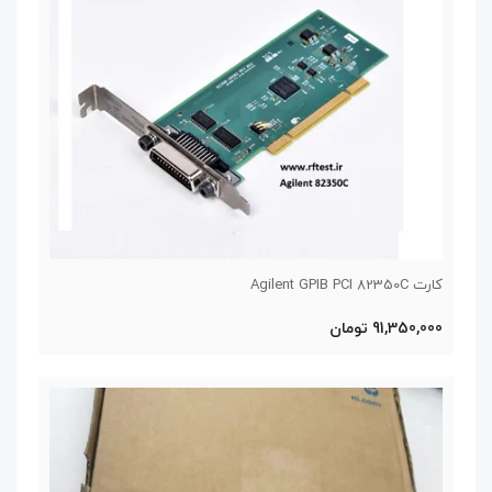
کارت Agilent GPIB PCI 82350C
91,350,000 تومان