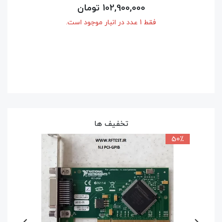
61,950,000 تومان
فقط 1 عدد در انبار موجود است.
تخفیف ها
50٪
9٪