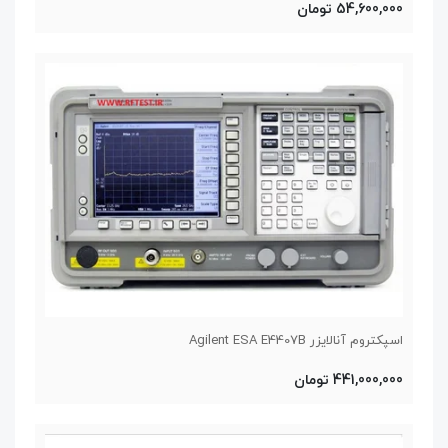
54,600,000 تومان
اسپکتروم آنالایزر Agilent ESA E4407B
441,000,000 تومان