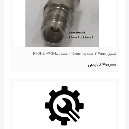
تبدیل ۲.۴mm ماده به ۳.۵mm ماده : RFONE 34GHz
8,400,000 تومان