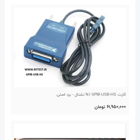
کارت N.I GPIB-USB-HS نشنال - برد اصلی
61,950,000 تومان