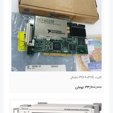
کارت PCI-6032E نشنال
33,600,000 تومان