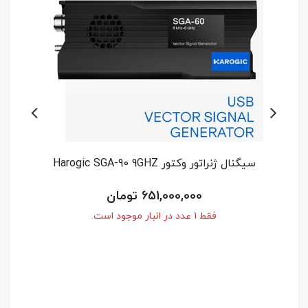
سیگنال ژنراتور وکتور Harogic SGA-60 6GHZ
اسپکتروم آنال
514,500,000 تومان
فقط 1 عدد در انبار موجود است.