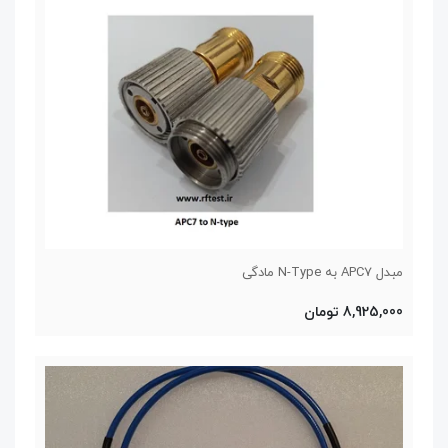
مبدل APC7 به N-Type مادگی
8,925,000 تومان