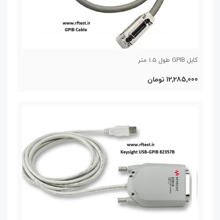
کابل GPIB طول 1.5 متر
12,285,000 تومان