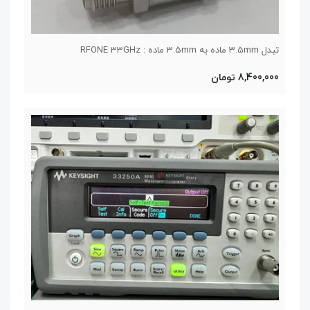
تبدل 3.5mm ماده به 3.5mm ماده : RFONE 33GHz
8,400,000 تومان