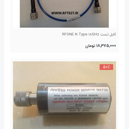
کابل تست RFONE N Type 18GHz
18,375,000 تومان
50٪