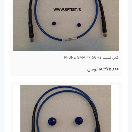
کابل تست RFONE SMA 26.5GHz
18,375,000 تومان