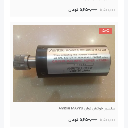
5,250,000 تومان
10,500,000
50٪
سنسور خوانش توان Anritsu MA72B
5,250,000 تومان
10,500,000