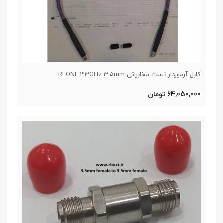
کابل آرموردار تست مخابراتی RFONE 33GHz 3.5mm
64,050,000 تومان