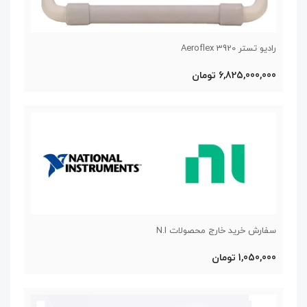
رادیو تستر Aeroflex 3920
6,825,000,000 تومان
سفارش خرید خارج محصولات N.I
1,050,000 تومان