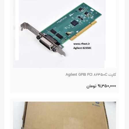
کارت Agilent GPIB PCI 82350C
91,350,000 تومان