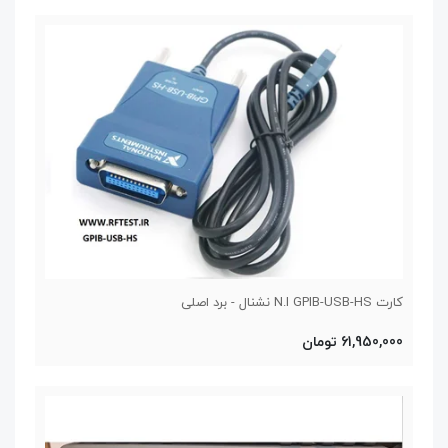
کارت N.I GPIB-USB-HS نشنال - برد اصلی
61,950,000 تومان