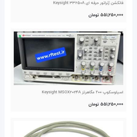
فانکشن ژنراتور حرفه ای Keysight 33250A
551,250,000 تومان
اسیلوسکوپ ۲۰۰ مگاهرتز Keysight MSOX2024A
551,250,000 تومان