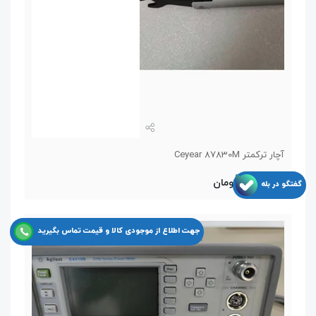
آچار ترکمتر Ceyear 87830M
11,550,000 تومان
گفتگو در بله
جهت اطلاع از موجودی کالا و قیمت تماس بگیرید