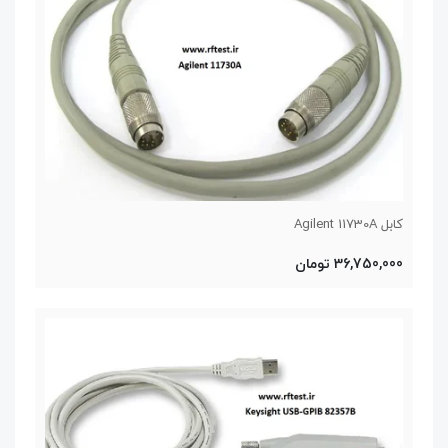
کابل Agilent 11730A
36,750,000 تومان