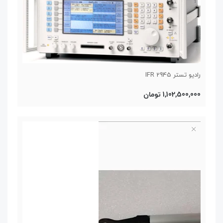
رادیو تستر IFR 2945
1,102,500,000 تومان