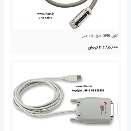
کابل GPIB طول 1.5 متر
12,285,000 تومان