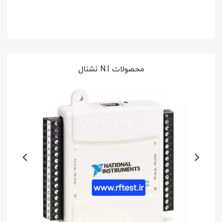
محصولات N.I نشنال
کارت N.I PCIe-6323 نشنال
کارت N.I GPIB-USB-HS نشنال - برد اصلی