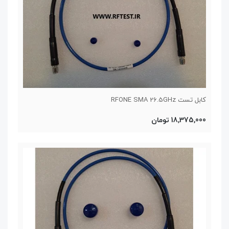
کابل تست RFONE SMA 26.5GHz
18,375,000 تومان