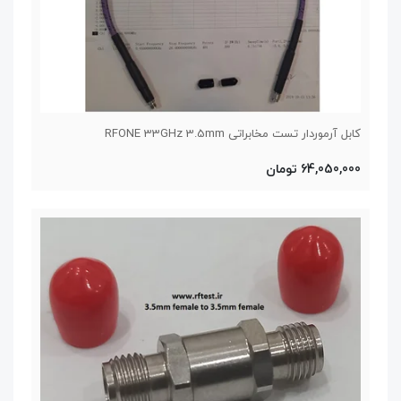
کابل آرموردار تست مخابراتی RFONE 33GHz 3.5mm
64,050,000 تومان