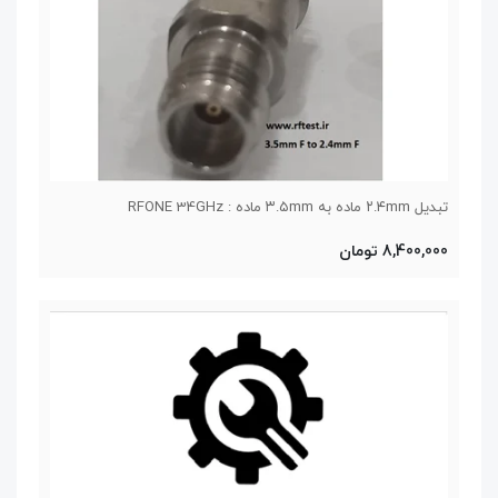
تبدیل ۲.۴mm ماده به ۳.۵mm ماده : RFONE 34GHz
8,400,000 تومان