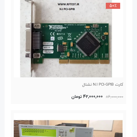
50٪
کارت N.I PCI-GPIB نشنال
42,000,000 تومان
84,000,000