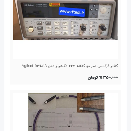
کانتر فرکانس متر دو کاناله 225 مگاهرتز مدل Agilent 53181A
91,350,000 تومان