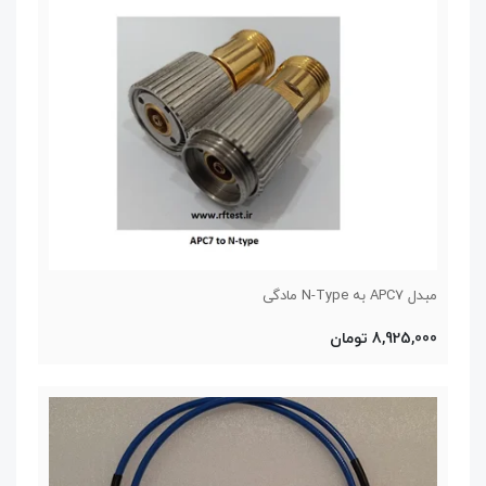
مبدل APC7 به N-Type مادگی
8,925,000 تومان