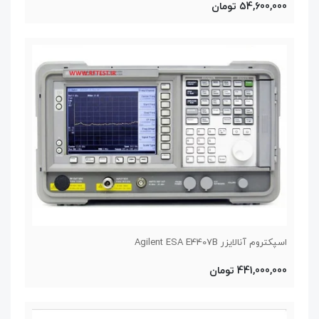
54,600,000 تومان
اسپکتروم آنالایزر Agilent ESA E4407B
441,000,000 تومان