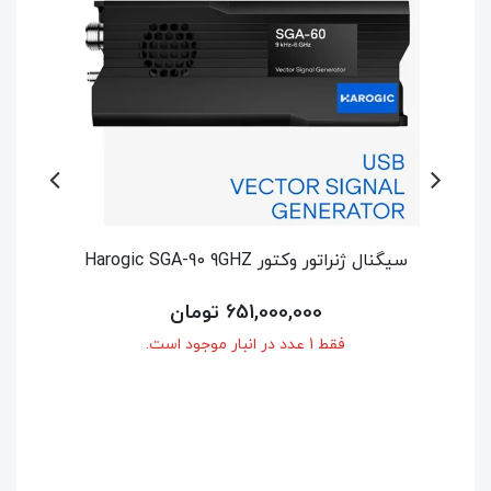
سیگنال ژنراتور وکتور Harogic SGA-60 6GHZ
اسپکتروم آنال
514,500,000 تومان
فقط 1 عدد در انبار موجود است.