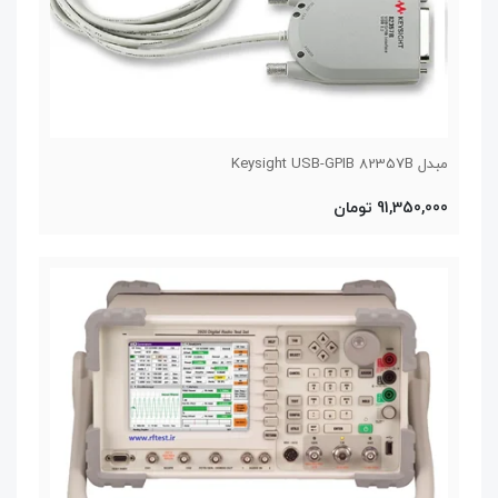
مبدل Keysight USB-GPIB 82357B
91,350,000 تومان