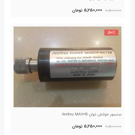
5,250,000 تومان
10,500,000
50٪
سنسور خوانش توان Anritsu MA72B
5,250,000 تومان
10,500,000