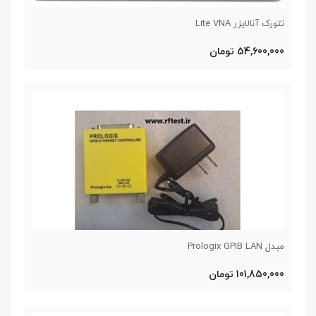
نتورک آنالایزر Lite VNA
54,600,000 تومان
مبدل Prologix GPIB LAN
101,850,000 تومان