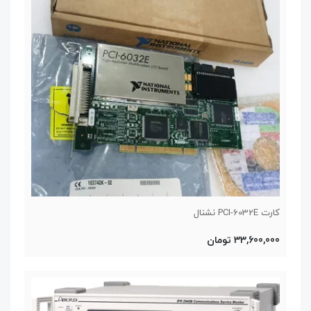
کارت PCI-6032E نشنال
33,600,000 تومان