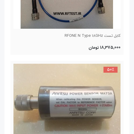
کابل تست RFONE N Type 18GHz
18,375,000 تومان
50٪