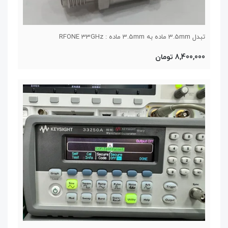
تبدل 3.5mm ماده به 3.5mm ماده : RFONE 33GHz
8,400,000 تومان