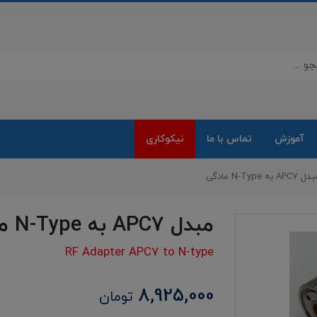
آموزش
تماس با ما
نیکوکاری
 APC7 به N-Type مادگی
مبدل APC7 به N-Type مادگی
RF Adapter APC7 to N-type
8,925,000
تومان