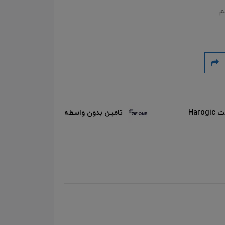
م
تح
تامین بدون واسطه محصولات RFONE
تس